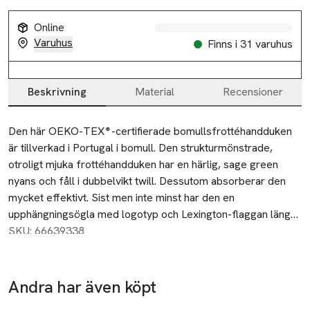
Online
Varuhus
Finns i 31 varuhus
Beskrivning
Material
Recensioner
Beskrivning
Den här OEKO-TEX®-certifierade bomullsfrottéhandduken 
är tillverkad i Portugal i bomull. Den strukturmönstrade, 
otroligt mjuka frottéhandduken har en härlig, sage green 
nyans och fåll i dubbelvikt twill. Dessutom absorberar den 
mycket effektivt. Sist men inte minst har den en 
upphängningsögla med logotyp och Lexington-flaggan längst 
ned.
SKU: 66639338
Andra har även köpt
50% vid köp
50% vid köp
över 200kr
över 200kr
-50%
Hoppa över bildspelet