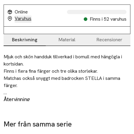
Online
Varuhus
Finns i 52 varuhus
Slut i lager
Beskrivning
Material
Recensioner
Beskrivning
Mjuk och skön handduk tillverkad i bomull med hängögla i 
kortsidan.

Finns i flera fina färger och tre olika storlekar.

Matchas också snyggt med badrocken STELLA i samma 
färger.

Återvinning
• Handduk i bomullsfrotté

Lämna gamla textilier till välgörenhet eller
Slut i lager
• Finns i olika färger

återvinningscentral.
• Mått: 50x70 cm

• Vikt: 500g/m2

Mer från samma serie
Ta 4 betala för
Ta 4 betala för
Tillverkare
• Matchande handdukar finns i storlekarna 70x140 och 
3
3
Åhléns AB
Hoppa över bildspelet