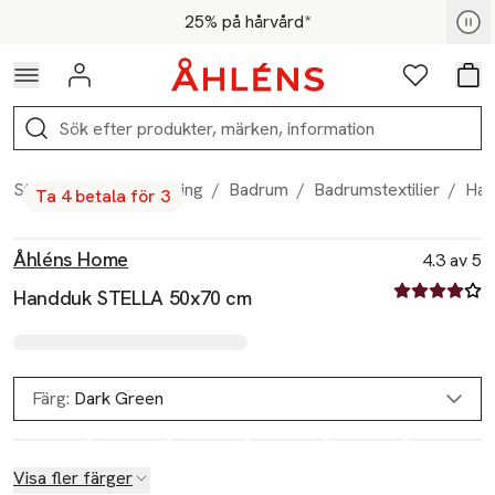
Hoppa till navigationsmenyn
Hoppa till innehåll
Hoppa till sidfot
För medlemmar - Shoppa nu
25% på hårvård*
Logga in
Favoriter
Var
Sök
Start
/
Hem & inredning
/
Badrum
/
Badrumstextilier
/
Han
Ta 4 betala för 3
Produktbilder
Hoppa över bildspelet
Produktinformation
Åhléns Home
4.3 av 5
4.3 av fem st
Handduk STELLA 50x70 cm
Färg:
Dark Green
Slut i lager
Visa fler färger