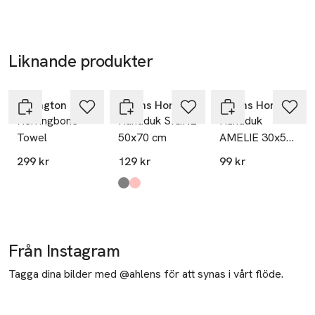
Liknande produkter
50% vid köp
över 200kr
Nyhet
Nyhet
Hoppa över bildspelet
Lexington
Åhléns Home
Åhléns Home
Herringbone
Handduk SIGNE
Handduk
Towel
50x70 cm
AMELIE 30x50
cm
299 kr
129 kr
99 kr
Produkten finns i färgerna:
Off White/Dk Grey
Pink/Burgundy
,
,
Från Instagram
Tagga dina bilder med @ahlens för att synas i vårt flöde.