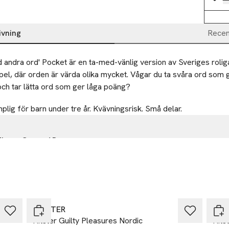
ivning
Recen
 andra ord' Pocket är en ta-med-vänlig version av Sveriges roliga
pel, där orden är värda olika mycket. Vågar du ta svåra ord som 
 och tar lätta ord som ger låga poäng?
mplig för barn under tre år. Kvävningsrisk. Små delar.
Times Group AB
tan 3
öping
-30%
-30
fultimes.se
HITSTER
HIT
Hitster Guilty Pleasures Nordic
Hits
r