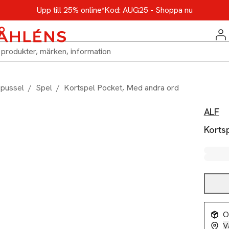
Upp till 25% online*
Kod: AUG25 - Shoppa nu
 pussel
/
Spel
/
Kortspel Pocket, Med andra ord
ALF
Korts
O
V