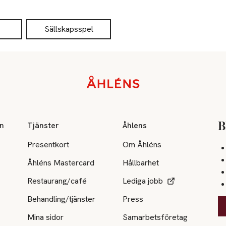
Sällskapsspel
on
Tjänster
Åhlens
B
Presentkort
Om Åhléns
Åhléns Mastercard
Hållbarhet
Restaurang/café
Lediga jobb
Behandling/tjänster
Press
Mina sidor
Samarbetsföretag