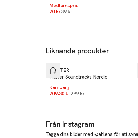
SKU: 91006251
Medlemspris
Lägsta pris 30 dagar
20 kr
39 kr
Liknande produkter
-30%
Hoppa över bildspelet
HITSTER
Hitster Soundtracks Nordic
Kampanj
Lägsta pris 30 dagar
209,30 kr
299 kr
Från Instagram
Tagga dina bilder med @ahlens för att synas