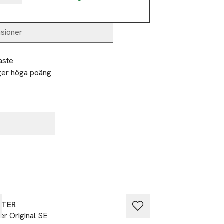
sioner
ste 
ger höga poäng 
%
STER
Åhléns Home
ter Original SE
Vattenflaska 2 L