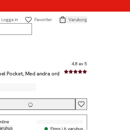
Logga in
Favoriter
Varukorg
Varukorg
4.8 av 5
4.8 av fem stjärnor
pel Pocket, Med andra ord
nline
aruhus
Finns i 6 varuhus