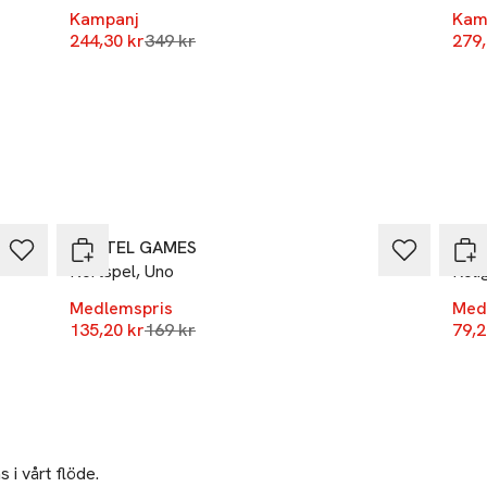
Kampanj
Kam
Lägsta pris 30 dagar
244,30 kr
349 kr
279,
-20%
-20
MATTEL GAMES
KYL
Kortspel, Uno
Roli
Medlemspris
Med
Lägsta pris 30 dagar
135,20 kr
169 kr
79,2
 i vårt flöde.