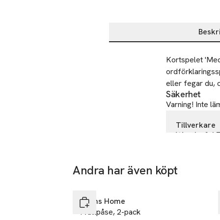
Beskr
Beskrivning
Kortspelet 'Med
ordförklaringss
eller fegar du,
Säkerhet
Varning! Inte lä
Tillverkare
Wonderful 
Östra Storga
553 21 Jönk
Andra har även köpt
Sweden
-49%
Hoppa över bildspelet
info@wonder
E-post
Åhléns Home
Tvättpåse, 2-pack
Mobilnumme