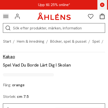
Hoppa till navigationsmenyn
Hoppa till innehåll
Hoppa till sidfot
Kod: AUG25 - Shoppa nu
Upp till 25% online*
Logga in
Favoriter
Var
Sök
Start
/
Hem & inredning
/
Böcker, spel & pussel
/
Spel
/
S
Produktbilder
Hoppa över bildspelet
Produktinformation
Kakao
Spel Vad Du Borde Lärt Dig I Skolan
Färg:
orange
Storlek:
cm 7.5