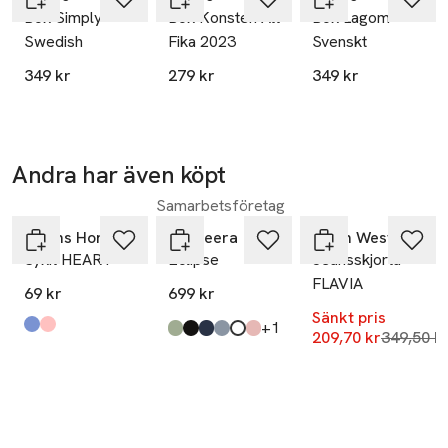
Bok Simply
Bok Konsten Att
Bok Lagom
Swedish
Fika 2023
Svenskt
349 kr
279 kr
349 kr
Andra har även köpt
30% vid köp
över 200kr
-40%
Samarbetsföretag
Hoppa över bildspelet
Åhléns Home
Bagheera
Carin Wester
Sykit HEART
Eclipse
Jeansskjorta
FLAVIA
69 kr
699 kr
Sänkt pris
till
+1
Produkten finns i färgerna:
Light Blue
Pink
,
,
Lägsta pr
209,70 kr
349,50 k
Produkten finns i färgerna:
olive/white
black/white
navy/white
dove blue/mint
white/light grey
soft pink/white
,
,
,
,
,
,