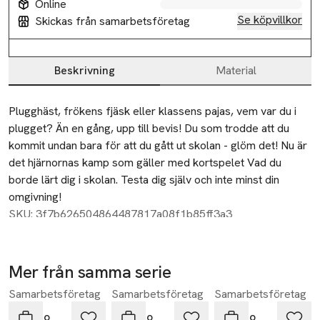
Online
Se köpvillkor
Skickas från samarbetsföretag
Beskrivning
Material
Beskrivning
Plugghäst, frökens fjäsk eller klassens pajas, vem var du i 
plugget? Än en gång, upp till bevis! Du som trodde att du 
kommit undan bara för att du gått ut skolan - glöm det! Nu är 
det hjärnornas kamp som gäller med kortspelet Vad du 
borde lärt dig i skolan. Testa dig själv och inte minst din 
omgivning! 
SKU: 3f7b626504864487817a08f1b85ff3a3
100 kort, 392 frågor
Mer från samma serie
Samarbetsföretag
Samarbetsföretag
Samarbetsföretag
Hoppa över bildspelet
Kakao
Kakao
Kakao