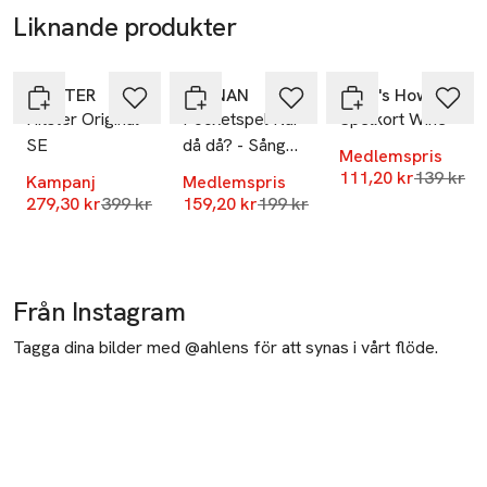
Liknande produkter
-30%
-20%
-20%
Hoppa över bildspelet
HITSTER
KÄRNAN
Here's How
Hitster Original
Pocketspel När
Spelkort Wine
SE
då då? - Sång
Medlemspris
och musik
Lägsta pr
111,20 kr
139 kr
Kampanj
Medlemspris
Lägsta pris 30 dagar
Lägsta pris 30 dagar
279,30 kr
399 kr
159,20 kr
199 kr
Från Instagram
Tagga dina bilder med @ahlens för att synas i vårt flöde.