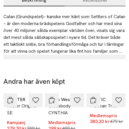
Beskrivning
Recensioner
Beskrivning
Catan (Grundspelet)– kanske mer känt som Settlers of Catan 
– är den moderna brädspelens Godfather och har med sina 
över 40 miljoner sålda exemplar världen över, visats sig vara 
det mest sålda sällskapsspelet i nyare tid. Det kräver både 
ett taktiskt snille, bra förhandlingsförmåga och tur i tärningar 
för att vinna och spelet fungerar lika fint hos familjer som 
strateger. 

Tillverkare
Lautapelit
I Catan är ni upptäcktsresande som slagit sig ner på den 
nyupptäckta och obebodda ön Catan. Ni ska bygga hus och 
Urho Kekkosen katu 1 00100 Helsinki
Andra har även köpt
vägar, skapa byar och städer och handla med råvaror. Men ni 
Finland
-30%
-40%
-20%
Hoppa över bildspelet
vill alla expandera och snart finns det inte längre plats för er 
info@lautapelit.fi
E-post
alla på ön. Vem får övertaget och makten över ön? 

HITSTER
Carin Wester
TACTIC
Hitster Original
Crossbody
Mexican Train
Mobilnummer
SE
CYNTHIA
Detta är ett grundspel. Detta spel behöver du ha hemma om 
SKU: 91308285
Medlemspris
du är sugen på att spela någon av spelets många 
Lägsta pr
383,20 kr
479 kr
Kampanj
Medlemspris
expansioner t.ex. Sjöfarare eller Handelsmän och Barbarer. 
Lägsta pris 30 dagar
Lägsta pris 30 dagar
279,30 kr
399 kr
299 kr
499 kr