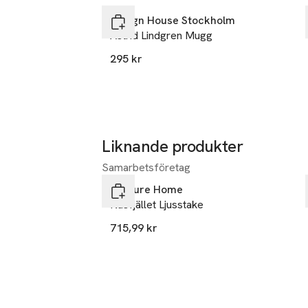
Design House Stockholm
Astrid Lindgren Mugg
295 kr
Liknande produkter
Samarbetsföretag
Hoppa över bildspelet
Venture Home
Näsfjället Ljusstake
715,99 kr