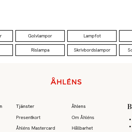
r
Golvlampor
Lampfot
Rislampa
Skrivbordslampor
S
on
Tjänster
Åhlens
B
Presentkort
Om Åhléns
Åhléns Mastercard
Hållbarhet