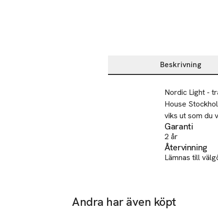
Beskrivning
Beskrivning
Nordic Light - t
House Stockholm
viks ut som du v
Garanti
2 år
Återvinning
Lämnas till välg
SKU: 79153441
Andra har även köpt
Hoppa över bildspelet