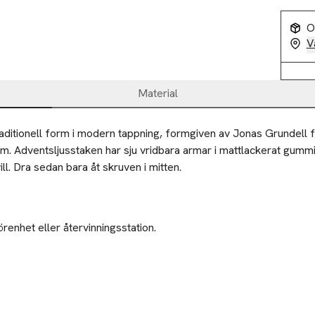
O
V
Material
raditionell form i modern tappning, formgiven av Jonas Grundell f
. Adventsljusstaken har sju vridbara armar i mattlackerat gummit
ill. Dra sedan bara åt skruven i mitten.
örenhet eller återvinningsstation.