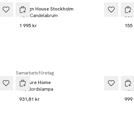
Design House Stockholm
Des
Turn Candelabrum
BLON
1 995 kr
155 
Samarbetsföretag
Venture Home
Kähl
Åre Bordslampa
Adve
931,81 kr
999 