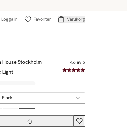
Logga in
Favoriter
Varukorg
Varukorg
n House Stockholm
4.6 av 5
4.6 av fem stjärnor
 Light
:
Black