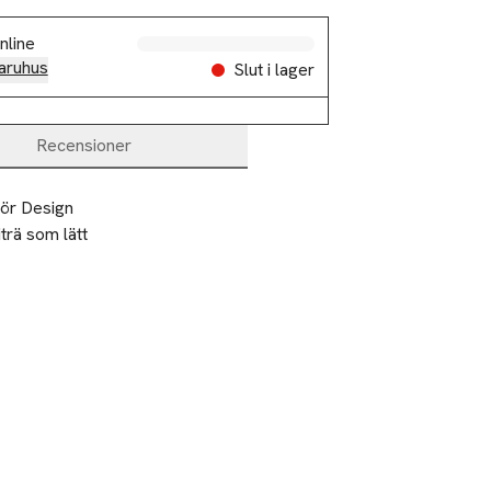
nline
aruhus
Slut i lager
Recensioner
ör Design 
rä som lätt 