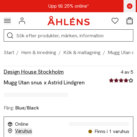
Hoppa till navigationsmenyn
Hoppa till innehåll
Hoppa till sidfot
Kod: AUG25 - Shoppa nu
Upp till 25% online*
Logga in
Favoriter
Var
Sök
Start
/
Hem & inredning
/
Kök & matlagning
/
Mugg Utan snu
Produktbilder
Hoppa över bildspelet
Produktinformation
Design House Stockholm
4 av 5
4 av fem stjä
Mugg Utan snus x Astrid Lindgren
Färg:
Blue/Black
Online
Varuhus
Finns i 1 varuhus