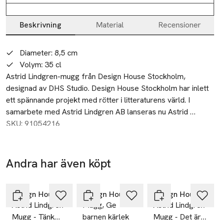
Beskrivning
Material
Recensioner
Beskrivning
Diameter: 8,5 cm
Volym: 35 cl
Astrid Lindgren-mugg från Design House Stockholm, 
designad av DHS Studio. Design House Stockholm har inlett 
ett spännande projekt med rötter i litteraturens värld. I 
samarbete med Astrid Lindgren AB lanseras nu Astrid 
Lindgrens ord på en serie färgglada keramiska muggar. 
SKU: 91054216
Astrids ord är ingraverade på de nio muggarna i kollektionen. 
Några av citaten känns igen ifrån Astrids älskade karaktärer 
och några är hennes egna. I botten på varje mugg finns en 
Andra har även köpt
illustration på den som citatet tillhör. En mugg som inte bara 
Hoppa över bildspelet
är en mugg utan också en budbärare som för vidare Astrids 
värme och visdom.
Design House Stockholm
Design House Stockholm
Design House Stockholm
Astrid Lindgren
Mugg, Ge
Astrid Lindgren
Mugg - Tänk
barnen kärlek
Mugg - Det är