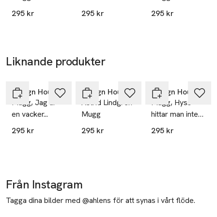
för att jag kan
ingen ordning
295 kr
295 kr
295 kr
det ni! I smyg!
på allting och
man hittar inte
vartenda dugg
Liknande produkter
Hoppa över bildspelet
Design House Stockholm
Design House Stockholm
Design House Stockholm
Mugg, Jag är
Astrid Lindgren
Mugg, Hyss
en vacker...
Mugg
hittar man inte
på
295 kr
295 kr
295 kr
Från Instagram
Tagga dina bilder med @ahlens för att synas i vårt flöde.