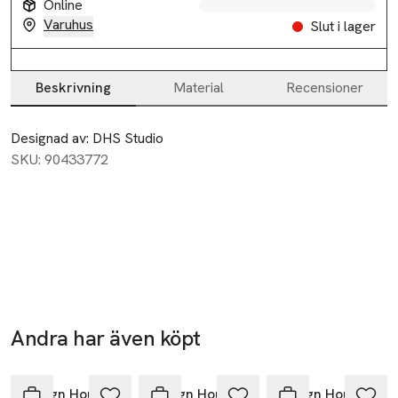
Online
Varuhus
Slut i lager
Beskrivning
Material
Recensioner
Beskrivning
Designad av: DHS Studio
SKU: 90433772
Andra har även köpt
Hoppa över bildspelet
Design House Stockholm
Design House Stockholm
Design House Stockholm