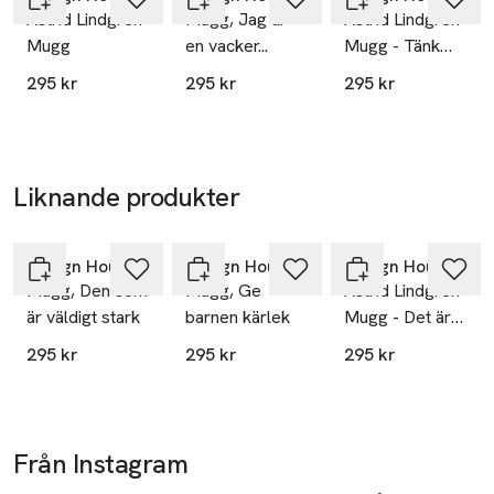
Astrid Lindgren
Mugg, Jag är
Astrid Lindgren
Mugg
en vacker...
Mugg - Tänk
för att jag kan
295 kr
295 kr
295 kr
det ni! I smyg!
Liknande produkter
Hoppa över bildspelet
Design House Stockholm
Design House Stockholm
Design House Stockholm
Mugg, Den som
Mugg, Ge
Astrid Lindgren
är väldigt stark
barnen kärlek
Mugg - Det är
ingen ordning
295 kr
295 kr
295 kr
på allting och
man hittar inte
vartenda dugg
Från Instagram