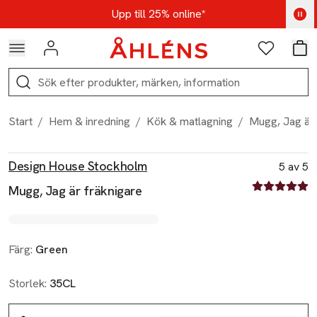
Hoppa till navigationsmenyn
Hoppa till innehåll
Hoppa till sidfot
Kod: AUG25 - Shoppa nu
Upp till 25% online*
Logga in
Favoriter
Var
Sök
Start
/
Hem & inredning
/
Kök & matlagning
/
Mugg, Jag är 
Produktbilder
Hoppa över bildspelet
Produktinformation
Design House Stockholm
5 av 5
5 av fem stjä
Mugg, Jag är fräknigare
Färg:
Green
Storlek:
35CL