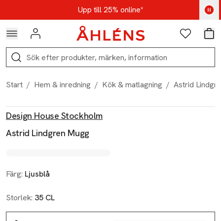
Hoppa till navigationsmenyn
Hoppa till innehåll
Hoppa till sidfot
Kod: AUG25 - Shoppa nu
Upp till 25% online*
Logga in
Favoriter
Var
Sök
Start
/
Hem & inredning
/
Kök & matlagning
/
Astrid Lindg
Produktbilder
Hoppa över bildspelet
Produktinformation
Design House Stockholm
Astrid Lindgren Mugg
Färg:
Ljusblå
Storlek:
35 CL