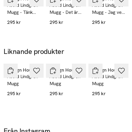
Astrid Lindgren
Astrid Lindgren
Astrid Lindgren
Mugg - Tänk
Mugg - Det är
Mugg - Jag vet
för att jag kan
ingen ordning
en som ska
295 kr
295 kr
295 kr
det ni! I smyg!
på allting och
ställa till kalas!
man hittar inte
vartenda dugg
Liknande produkter
Hoppa över bildspelet
Design House Stockholm
Design House Stockholm
Design House Stockholm
Astrid Lindgren
Astrid Lindgren
Astrid Lindgren
Mugg
Mugg
Mugg
295 kr
295 kr
295 kr
Från Instagram