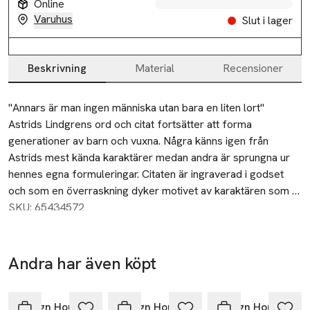
Online
Varuhus
Slut i lager
Beskrivning
Material
Recensioner
Beskrivning
"Annars är man ingen människa utan bara en liten lort" 

Astrids Lindgrens ord och citat fortsätter att forma 
generationer av barn och vuxna. Några känns igen från 
Astrids mest kända karaktärer medan andra är sprungna ur 
hennes egna formuleringar. Citaten är ingraverad i godset 
och som en överraskning dyker motivet av karaktären som 
står bakom just ditt citat, upp i botten på muggen när du har 
SKU: 65434572
druckit ur. Nu kanske mer än någonsin, behöver världen 
hennes värme och klokskap. I samarbete med Astrid 
Lindgren AB.
Andra har även köpt
Hoppa över bildspelet
Design House Stockholm
Design House Stockholm
Design House Stockholm