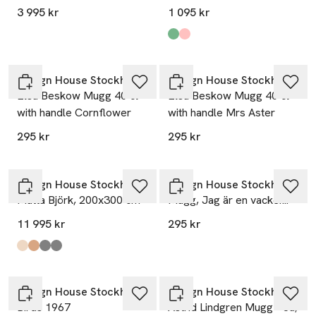
3 995 kr
1 095 kr
Produkten finns i färgerna:
Bird 8
Bird 7
,
,
Design House Stockholm
Design House Stockholm
Elsa Beskow Mugg 40 cl
Elsa Beskow Mugg 40 cl
with handle Cornflower
with handle Mrs Aster
295 kr
295 kr
Design House Stockholm
Design House Stockholm
Matta Björk, 200x300 cm
Mugg, Jag är en vacker...
11 995 kr
295 kr
Produkten finns i färgerna:
Beige
Brown
Dark Grey
Light Grey
,
,
,
,
Design House Stockholm
Design House Stockholm
Birds 1967
Astrid Lindgren Mugg - Ja,