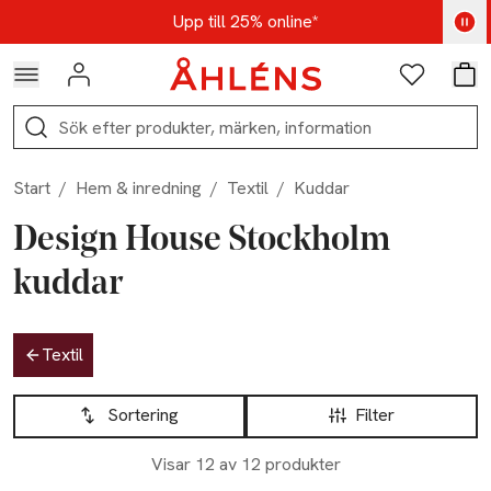
Hoppa till navigationsmenyn
Hoppa till innehåll
Hoppa till sidfot
Kod: AUG25 - Shoppa nu
Upp till 25% online*
Logga in
Favoriter
Var
Sök
Start
/
Hem & inredning
/
Textil
/
Kuddar
Design House Stockholm
kuddar
Hoppa till produktsidan
Textil
Hoppa till produktsidan
Lista över produkter
Sortering
Filter
Visar 12 av 12 produkter