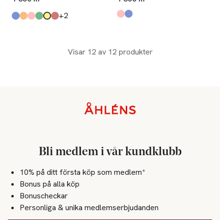
till
+2
Produkten finns i färgerna:
Apricot
Klein Blue
,
,
Produkten finns i färgerna:
Navy
Ochre
Dusty Pink
Forest Green
Yellow
Orange Red
,
,
,
,
,
,
Visar 12 av 12 produkter
Sidfot
Bli medlem i vår kundklubb
10% på ditt första köp som medlem*
Bonus på alla köp
Bonuscheckar
Personliga & unika medlemserbjudanden