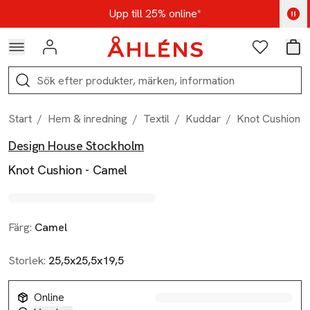
Hoppa till navigationsmenyn
Hoppa till innehåll
Hoppa till sidfot
Kod: AUG25 - Shoppa nu
Upp till 25% online*
Logga in
Favoriter
Var
Sök
Start
/
Hem & inredning
/
Textil
/
Kuddar
/
Knot Cushion -
Design House Stockholm
Produktbilder
Hoppa över bildspelet
Produktinformation
Knot Cushion - Camel
Färg:
Camel
Storlek:
25,5x25,5x19,5
Online