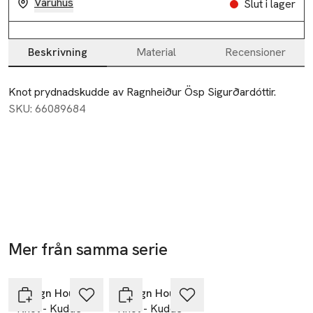
Varuhus
Slut i lager
Beskrivning
Material
Recensioner
Beskrivning
Knot prydnadskudde av Ragnheiður Ösp Sigurðardóttir.
SKU: 66089684
Mer från samma serie
Hoppa över bildspelet
Design House Stockholm
Design House Stockholm
Knot - Kudde
Knot - Kudde