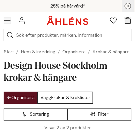
Hoppa till navigationsmenyn
Hoppa till innehåll
Hoppa till sidfot
För medlemmar - Shoppa nu
25% på hårvård*
Logga in
Favoriter
Var
Sök
Start
/
Hem & inredning
/
Organisera
/
Krokar & hängare
Design House Stockholm
krokar & hängare
Hoppa till produktsidan
Organisera
Väggkrokar & kroklister
Hoppa till produktsidan
Lista över produkter
Sortering
Filter
Visar 2 av 2 produkter