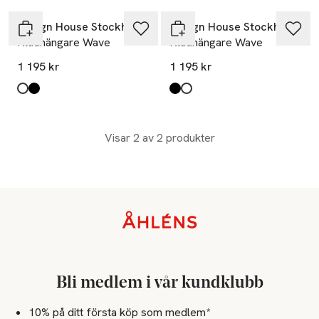
Design House Stockholm
Design House Stockholm
Klädhängare Wave
Klädhängare Wave
1 195 kr
1 195 kr
Produkten finns i färgerna:
White
Black
,
,
Produkten finns i färgerna:
Black
White
,
,
Visar 2 av 2 produkter
Sidfot
Bli medlem i vår kundklubb
10% på ditt första köp som medlem*