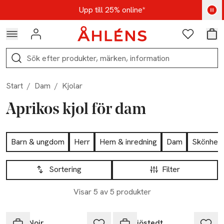
Hoppa till navigationsmenyn
Hoppa till innehåll
Hoppa till sidfot
Kod: AUG25 - Shoppa nu
Upp till 25% online*
Logga in
Favoriter
Var
Sök
Start
/
Dam
/
Kjolar
Aprikos kjol för dam
Hoppa till produktsidan
Barn & ungdom
Herr
Hem & inredning
Dam
Skönhet
Hoppa till produktsidan
Lista över produkter
Sortering
Filter
Visar 5 av 5 produkter
Neo Noir
Ida Sjöstedt