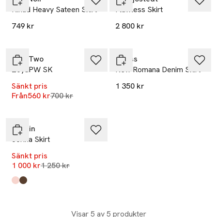
Ninad Heavy Sateen Skirt
Flawless Skirt
749 kr
2 800 kr
-20%
Part Two
Guess
ZoyaPW SK
New Romana Denim Skirt
Sänkt pris
1 350 kr
Lägsta pris 30 dagar
Från
560 kr
700 kr
-20%
Stylein
Jorina Skirt
Sänkt pris
Lägsta pris 30 dagar
1 000 kr
1 250 kr
Produkten finns i färgerna:
Off Pink
Cacao
,
,
Visar 5 av 5 produkter