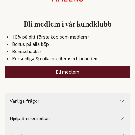
Stickat
Skor
Bli medlem i vår kundklubb
Höstskor
10% på ditt första köp som medlem*
Bonus på alla köp
Skönhet
Bonuscheckar
Hår
Personliga & unika medlemserbjudanden
Hårfärg
Bli medlem
Makeup
Läppar
Vanliga frågor
Läppennor
Läppglans
Hjälp & information
Läppstift