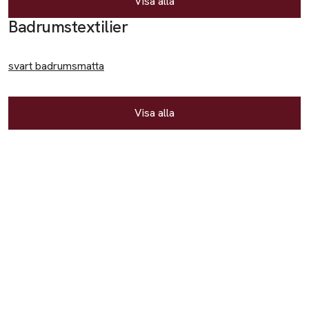
Visa alla
Accessoarer
Badrumstextilier
Halsdukar
svart badrumsmatta
Kepsar
Badkläder
Visa alla
Badbyxor
Baddräkter
Byxor
Jeans
Leggings
Mjukisbyxor
Shorts