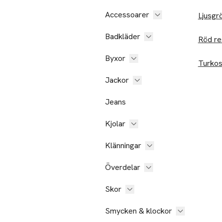
Accessoarer
Ljusgr
Badkläder
Röd re
Byxor
Turkos
Jackor
Jeans
Kjolar
Klänningar
Överdelar
Skor
Smycken & klockor