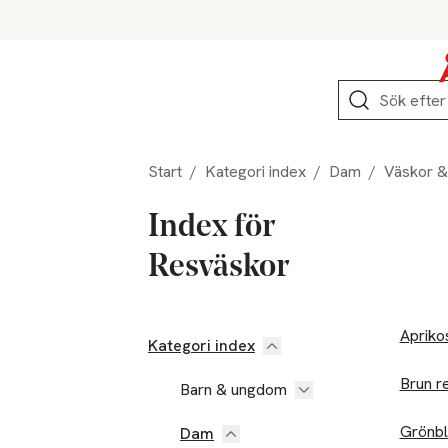
Hoppa till produktnavigation
Hoppa till innehåll
Hoppa till sidfot
Sök
Start
/
Kategori index
/
Dam
/
Väskor &
Index för
Resväskor
Apriko
Kategori index
Brun r
Barn & ungdom
Grönbl
Dam