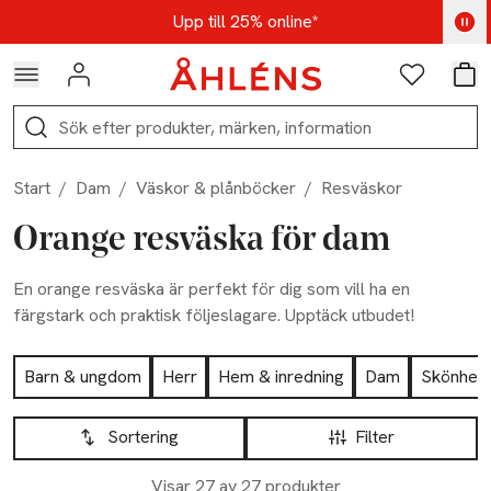
Hoppa till navigationsmenyn
Hoppa till innehåll
Hoppa till sidfot
Kod: AUG25 - Shoppa nu
Upp till 25% online*
Logga in
Favoriter
Var
Sök
Start
/
Dam
/
Väskor & plånböcker
/
Resväskor
Orange resväska för dam
En orange resväska är perfekt för dig som vill ha en
färgstark och praktisk följeslagare. Upptäck utbudet!
Hoppa till produktsidan
Barn & ungdom
Herr
Hem & inredning
Dam
Skönhet
Hoppa till produktsidan
Lista över produkter
Sortering
Filter
Visar 27 av 27 produkter