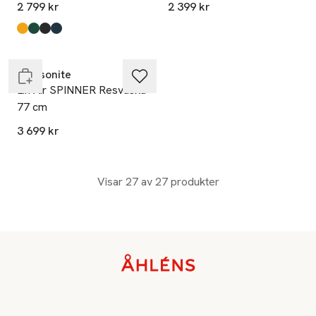
2 799 kr
2 399 kr
Produkten finns i färgerna:
Radiant Yellow
Alpine Green
Graphite
Midnight Blue
,
,
,
,
Slut i lager
Samsonite
Lin Air SPINNER Resväska
77 cm
3 699 kr
Visar 27 av 27 produkter
Sidfot