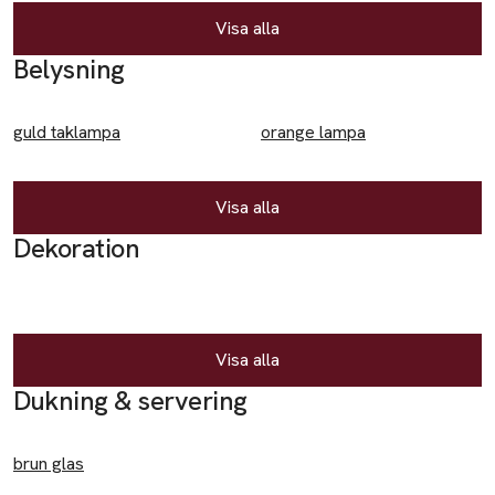
Accessoarer
Visa alla
Belysning
Halsdukar
Kepsar
guld taklampa
orange lampa
Badkläder
Badbyxor
Visa alla
Dekoration
Baddräkter
Byxor
Jeans
Visa alla
Leggings
Dukning & servering
Mjukisbyxor
brun glas
Shorts