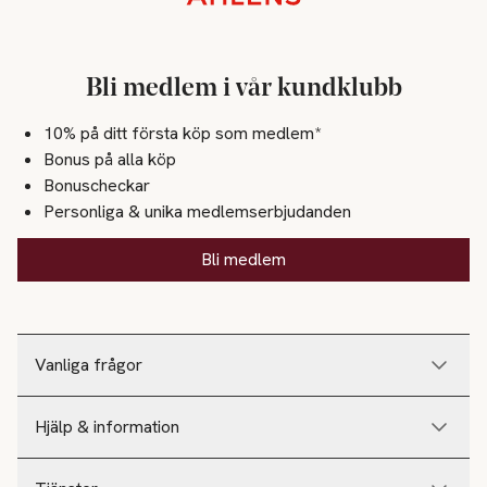
Stickat
Skor
Bli medlem i vår kundklubb
Höstskor
10% på ditt första köp som medlem*
Bonus på alla köp
Skönhet
Bonuscheckar
Hår
Personliga & unika medlemserbjudanden
Hårfärg
Bli medlem
Makeup
Läppar
Vanliga frågor
Läppennor
Läppglans
Hjälp & information
Läppstift