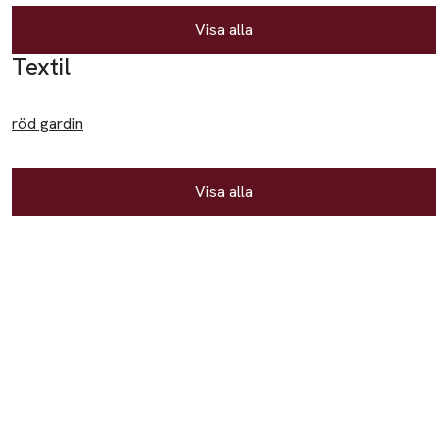
Underkläder & strumpor
Visa alla
Kalsonger
Textil
Strumpor
röd gardin
Trosor
Väskor
Visa alla
Ryggsäckar
Ytterplagg
Dunjackor
Fleecejackor
Overaller
Täckbyxor
Dam