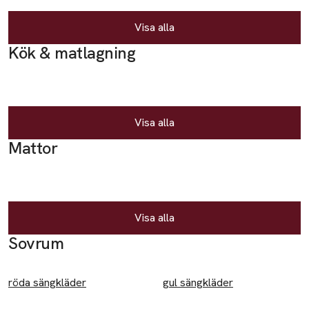
Klänningar & kjolar
Visa alla
Kjolar
Kök & matlagning
Klänningar
Skor
Gummistövlar
Visa alla
Mattor
Sandaler
Sneakers
Tofflor
Visa alla
Sovkläder & morgonrockar
Sovrum
Morgonrockar
röda sängkläder
gul sängkläder
Pyjamas