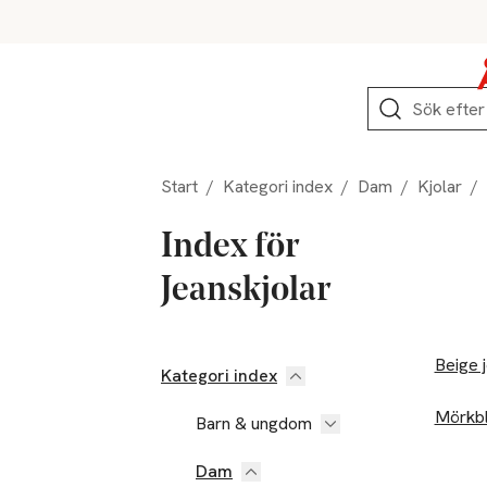
Hoppa till produktnavigation
Hoppa till innehåll
Hoppa till sidfot
Sök
Start
/
Kategori index
/
Dam
/
Kjolar
/
Index för
Jeanskjolar
Beige 
Kategori index
Mörkbl
Barn & ungdom
Dam