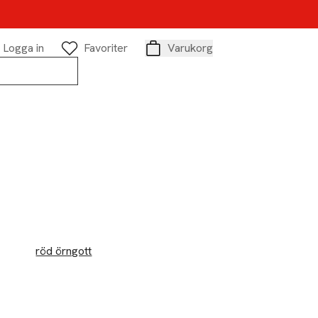
Logga in
Favoriter
Varukorg
Varukorg
röd örngott