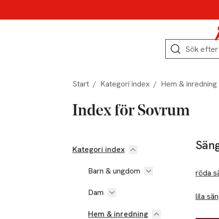
Hoppa till produktnavigation
Hoppa till innehåll
Hoppa till sidfot
Sök
Start
/
Kategori index
/
Hem & inredning
Index för Sovrum
Säng
Kategori index
Barn & ungdom
röda s
Dam
lila sä
Hem & inredning