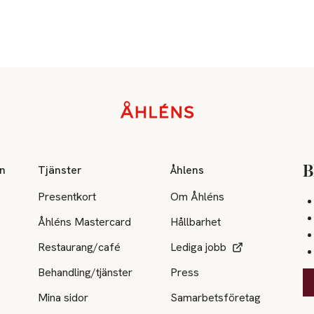
on
Tjänster
Åhlens
B
Presentkort
Om Åhléns
Åhléns Mastercard
Hållbarhet
Restaurang/café
Lediga jobb
Behandling/tjänster
Press
Mina sidor
Samarbetsföretag