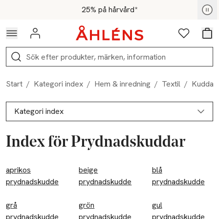
Hoppa till navigationsmenyn
Hoppa till innehåll
Hoppa till sidfot
För medlemmar - Shoppa nu
25% på hårvård*
Logga in
Favoriter
Var
Sök
Start
/
Kategori index
/
Hem & inredning
/
Textil
/
Kuddar
Kategori index
Index för Prydnadskuddar
Barn & ungdom
aprikos
Baby stl. 50-86
beige
blå
prydnadskudde
prydnadskudde
prydnadskudde
Byxor
grå
grön
gul
Barnkläder stl. 86-152
prydnadskudde
prydnadskudde
prydnadskudde