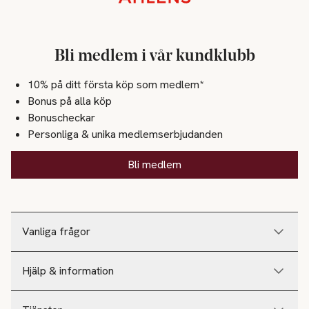
Stickat
Skor
Bli medlem i vår kundklubb
Höstskor
10% på ditt första köp som medlem*
Bonus på alla köp
Skönhet
Bonuscheckar
Hår
Personliga & unika medlemserbjudanden
Hårfärg
Bli medlem
Makeup
Läppar
Vanliga frågor
Läppennor
Läppglans
Hjälp & information
Läppstift