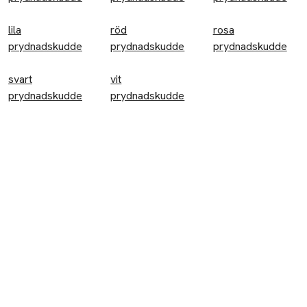
Accessoarer
lila
röd
rosa
Halsdukar
prydnadskudde
prydnadskudde
prydnadskudde
Kepsar
svart
vit
prydnadskudde
Badkläder
prydnadskudde
Badbyxor
Baddräkter
Byxor
Jeans
Leggings
Mjukisbyxor
Shorts