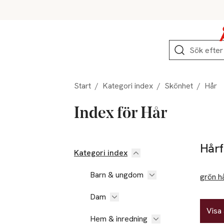
Hoppa till produktnavigation
Hoppa till innehåll
Hoppa till sidfot
Sök
Start
/
Kategori index
/
Skönhet
/
Hår
Index för Hår
Hårf
Kategori index
Barn & ungdom
grön h
Dam
Visa 
Hem & inredning