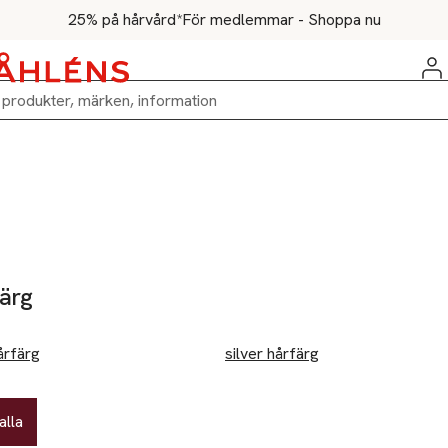
25% på hårvård*
För medlemmar - Shoppa nu
ärg
årfärg
silver hårfärg
alla