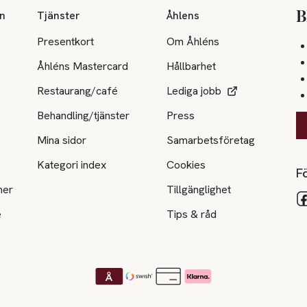
on
Tjänster
Åhlens
B
Presentkort
Om Åhléns
Åhléns Mastercard
Hållbarhet
Restaurang/café
Lediga jobb
Behandling/tjänster
Press
Mina sidor
Samarbetsföretag
Kategori index
Cookies
Fö
ner
Tillgänglighet
e
Tips & råd