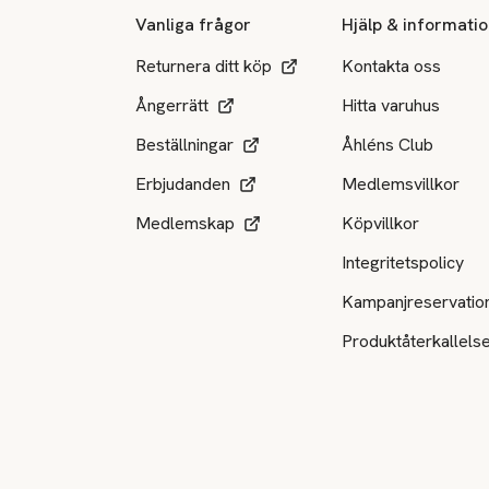
Vanliga frågor
Hjälp & informati
Returnera ditt köp
Kontakta oss
Ångerrätt
Hitta varuhus
Beställningar
Åhléns Club
Erbjudanden
Medlemsvillkor
Medlemskap
Köpvillkor
Integritetspolicy
Kampanjreservatio
Produktåterkallels
Tillgängliga betalsätt