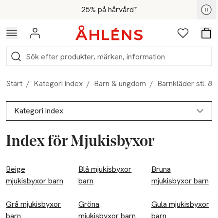
Hoppa till navigationsmenyn
Hoppa till innehåll
Hoppa till sidfot
För medlemmar - Shoppa nu
25% på hårvård*
Logga in
Favoriter
Var
Sök
Start
/
Kategori index
/
Barn & ungdom
/
Barnkläder stl. 8
Kategori index
Index för Mjukisbyxor
Barn & ungdom
Beige
Baby stl. 50-86
Blå mjukisbyxor
Bruna
mjukisbyxor barn
barn
mjukisbyxor barn
Byxor
Grå mjukisbyxor
Gröna
Gula mjukisbyxor
Barnkläder stl. 86-152
barn
mjukisbyxor barn
barn