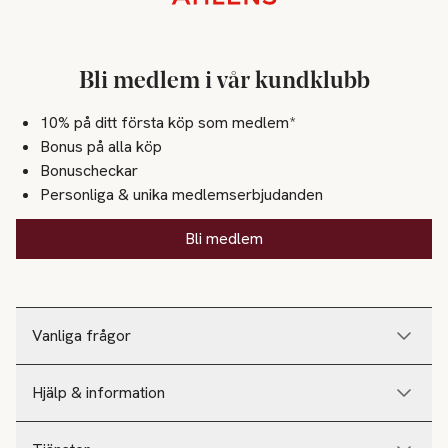
Stickat
Skor
Bli medlem i vår kundklubb
Höstskor
10% på ditt första köp som medlem*
Bonus på alla köp
Skönhet
Bonuscheckar
Hår
Personliga & unika medlemserbjudanden
Hårfärg
Bli medlem
Makeup
Läppar
Vanliga frågor
Läppennor
Läppglans
Hjälp & information
Läppstift