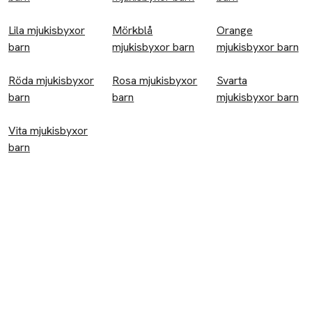
Accessoarer
Lila mjukisbyxor
Mörkblå
Orange
Halsdukar
barn
mjukisbyxor barn
mjukisbyxor barn
Kepsar
Röda mjukisbyxor
Rosa mjukisbyxor
Svarta
barn
Badkläder
barn
mjukisbyxor barn
Badbyxor
Vita mjukisbyxor
barn
Baddräkter
Byxor
Jeans
Leggings
Mjukisbyxor
Shorts