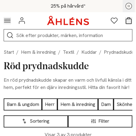
Hoppa till navigationsmenyn
Hoppa till innehåll
Hoppa till sidfot
För medlemmar - Shoppa nu
25% på hårvård*
Logga in
Favoriter
Var
Sök
Start
/
Hem & inredning
/
Textil
/
Kuddar
/
Prydnadskudda
Röd prydnadskudde
En röd prydnadskudde skapar en varm och livfull känsla i ditt
hem, perfekt för en djärv inredningsstil. Hitta din favorit här!
Hoppa till produktsidan
Barn & ungdom
Herr
Hem & inredning
Dam
Skönhet
Hoppa till produktsidan
Lista över produkter
Sortering
Filter
Visar 3 av 3 produkter