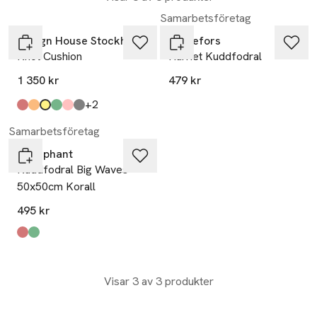
Samarbetsföretag
Design House Stockholm
Svanefors
Knot Cushion
Harriet Kuddfodral
1 350 kr
479 kr
till
+2
Produkten finns i färgerna:
Orange Red
Ochre
Yellow
Forest Green
Dusty Pink
Grey
,
,
,
,
,
,
Samarbetsföretag
Littlephant
Kuddfodral Big Waves
50x50cm Korall
495 kr
Produkten finns i färgerna:
korall
vit/aqua
,
,
Visar 3 av 3 produkter