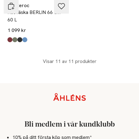
Monteroc
Resväska BERLIN 66 cm
60 L
1 099 kr
Produkten finns i färgerna:
Red
Khaki
Black
Blue
,
,
,
,
Visar 11 av 11 produkter
Sidfot
Bli medlem i vår kundklubb
10% på ditt första köp som medlem*