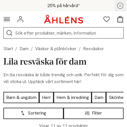
Hoppa till navigationsmenyn
Hoppa till innehåll
Hoppa till sidfot
För medlemmar - Shoppa nu
25% på hårvård*
Logga in
Favoriter
Var
Sök
Start
/
Dam
/
Väskor & plånböcker
/
Resväskor
Lila resväska för dam
En lila resväska är både trendig och unik. Perfekt för dig som
vill sticka ut. Upptäck vårt sortiment här!
Hoppa till produktsidan
Barn & ungdom
Herr
Hem & inredning
Dam
Skönhet
Hoppa till produktsidan
Lista över produkter
Sortering
Filter
Visar 11 av 11 produkter