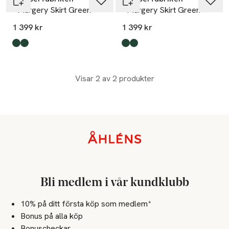
- Margery Skirt Green
- Margery Skirt Green
1 399 kr
1 399 kr
Produkten finns i färgerna:
dkgreen
dark green
,
,
Produkten finns i färgerna:
dark green
dkgreen
,
,
Visar 2 av 2 produkter
Sidfot
Bli medlem i vår kundklubb
10% på ditt första köp som medlem*
Bonus på alla köp
Bonuscheckar