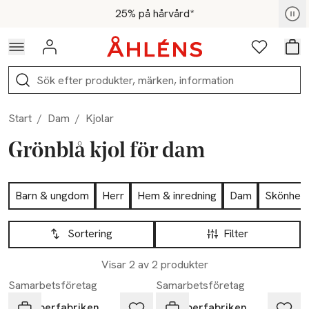
Hoppa till navigationsmenyn
Hoppa till innehåll
Hoppa till sidfot
För medlemmar - Shoppa nu
25% på hårvård*
Logga in
Favoriter
Var
Sök
Start
/
Dam
/
Kjolar
Grönblå kjol för dam
Hoppa till produktsidan
Barn & ungdom
Herr
Hem & inredning
Dam
Skönhet
Hoppa till produktsidan
Lista över produkter
Sortering
Filter
Visar 2 av 2 produkter
Samarbetsföretag
Samarbetsföretag
Jumperfabriken
Jumperfabriken