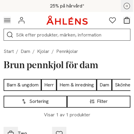
Hoppa till navigationsmenyn
Hoppa till innehåll
Hoppa till sidfot
För medlemmar - Shoppa nu
25% på hårvård*
Logga in
Favoriter
Var
Sök
Start
/
Dam
/
Kjolar
/
Pennkjolar
Brun pennkjol för dam
Hoppa till produktsidan
Barn & ungdom
Herr
Hem & inredning
Dam
Skönhet
Hoppa till produktsidan
Lista över produkter
Sortering
Filter
Visar 1 av 1 produkter
Ta 2 betala 1 000:-
Part Two