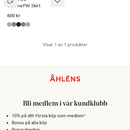
CorinnePW Skirt
600 kr
Produkten finns i färgerna:
Toasted Coconut Check
Brown Check 2
Dark Grey Check
Medium Grey Check
Brown Check
,
,
,
,
,
Visar 1 av 1 produkter
Sidfot
Bli medlem i vår kundklubb
10% på ditt första köp som medlem*
Bonus på alla köp
Bonuscheckar