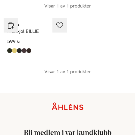
Visar 1 av 1 produkter
Wera
Maxikjol BILLIE
599 kr
Produkten finns i färgerna:
Khaki
Yellow
Black
Dots
Brown
,
,
,
,
,
Visar 1 av 1 produkter
Sidfot
Bli medlem i vår kundklubb