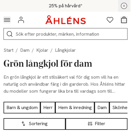
Hoppa till navigationsmenyn
Hoppa till innehåll
Hoppa till sidfot
För medlemmar - Shoppa nu
25% på hårvård*
Logga in
Favoriter
Var
Sök
Start
/
Dam
/
Kjolar
/
Långkjolar
Grön långkjol för dam
En grön långkjol är ett stilsäkert val för dig som vill ha en
naturlig och användbar färg i din garderob. Hos Åhléns hittar
du modeller som fungerar lika bra till vardags som till
festligare tillfällen. Det är ett plagg som verkligen ger din
Hoppa till produktsidan
outfit karaktär, hitta din nya favorit idag!
Barn & ungdom
Herr
Hem & inredning
Dam
Skönhet
Hoppa till produktsidan
Lista över produkter
Sortering
Filter