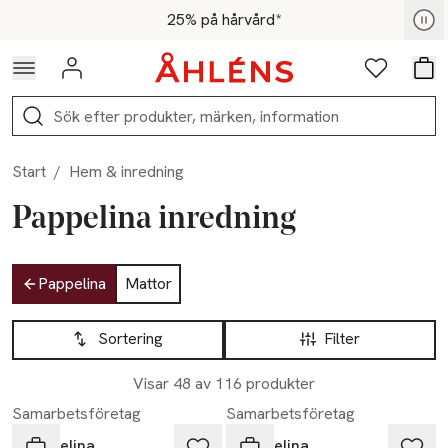
Hoppa till navigationsmenyn
Hoppa till innehåll
Hoppa till sidfot
För medlemmar - Shoppa nu
25% på hårvård*
Logga in
Favoriter
Var
Sök
Start
/
Hem & inredning
Pappelina inredning
Hoppa till produktsidan
Pappelina
Mattor
Hoppa till produktsidan
Lista över produkter
Sortering
Filter
Visar 48 av 116 produkter
Samarbetsföretag
Samarbetsföretag
Pappelina
Pappelina