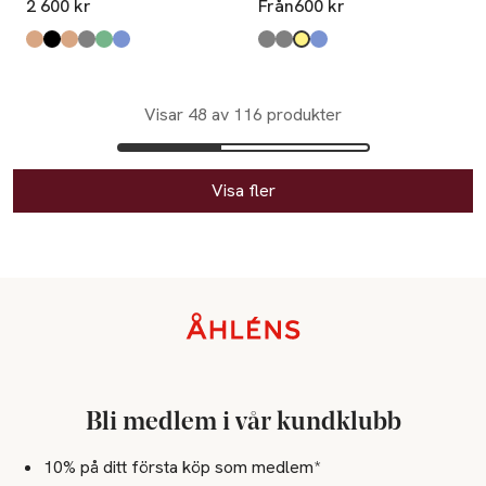
2 600 kr
Från
600 kr
Produkten finns i färgerna:
charcoal
black
mud
warm grey
army
haze
,
,
,
,
,
,
Produkten finns i färgerna:
granit
linen
mustard
ocean blue
,
,
,
,
Visar 48 av 116 produkter
Visa fler
Sidfot
Bli medlem i vår kundklubb
10% på ditt första köp som medlem*