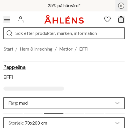
Hoppa till navigationsmenyn
Hoppa till innehåll
Hoppa till sidfot
För medlemmar - Shoppa nu
25% på hårvård*
Logga in
Favoriter
Var
Sök
Start
/
Hem & inredning
/
Mattor
/
EFFI
Produktbilder
Hoppa över bildspelet
Produktinformation
Pappelina
EFFI
Färg:
mud
Storlek:
70x200 cm