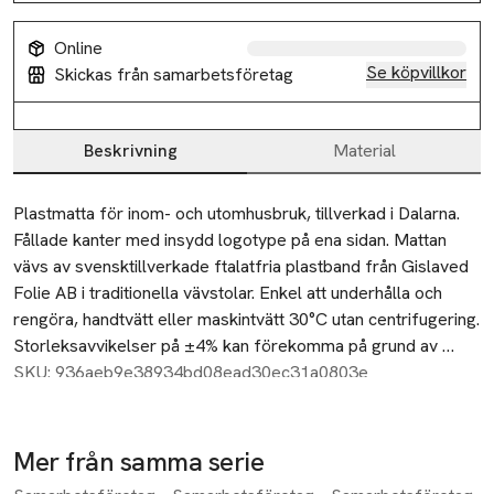
Online
Se köpvillkor
Skickas från samarbetsföretag
Beskrivning
Material
Beskrivning
Plastmatta för inom- och utomhusbruk, tillverkad i Dalarna. 
Fållade kanter med insydd logotype på ena sidan. Mattan 
vävs av svensktillverkade ftalatfria plastband från Gislaved 
Folie AB i traditionella vävstolar. Enkel att underhålla och 
rengöra, handtvätt eller maskintvätt 30°C utan centrifugering. 
Storleksavvikelser på ±4% kan förekomma på grund av 
vävtekniska skäl. Tjocklek ca 10 mm.
SKU: 936aeb9e38934bd08ead30ec31a0803e
Mer från samma serie