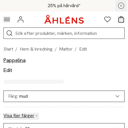
Hoppa till navigationsmenyn
Hoppa till innehåll
Hoppa till sidfot
För medlemmar - Shoppa nu
25% på hårvård*
Logga in
Favoriter
Var
Sök
Start
/
Hem & inredning
/
Mattor
/
Edit
Pappelina
Produktbilder
Hoppa över bildspelet
Produktinformation
Edit
Färg:
mud
Visa fler färger