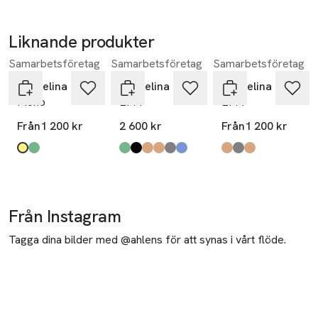
Liknande produkter
Samarbetsföretag
Samarbetsföretag
Samarbetsföretag
Hoppa över bildspelet
Pappelina
Pappelina
Pappelina
Mono
EFFI
EFFI
Från
1 200 kr
2 600 kr
Från
1 200 kr
Produkten finns i färgerna:
gul
grön
,
,
Produkten finns i färgerna:
army
black
charcoal
mud
warm grey
haze
,
,
,
,
,
,
Produkten finns i fä
mud
warm grey
charcoal
,
,
,
Från Instagram
Tagga dina bilder med @ahlens för att synas i vårt flöde.