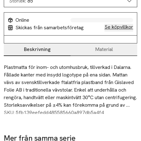
Storlek:
85
Online
Se köpvillkor
Skickas från samarbetsföretag
Beskrivning
Material
Beskrivning
Plastmatta för inom- och utomhusbruk, tillverkad i Dalarna. 
Fållade kanter med insydd logotype på ena sidan. Mattan 
vävs av svensktillverkade ftalatfria plastband från Gislaved 
Folie AB i traditionella vävstolar. Enkel att underhålla och 
rengöra, handtvätt eller maskintvätt 30°C utan centrifugering. 
Storleksavvikelser på ±4% kan förekomma på grund av 
vävtekniska skäl. Tjocklek ca 10 mm.
SKU: 5fb139eefedd485585660a897db5a4f4
Mer från samma serie