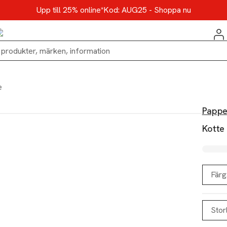
Upp till 25% online*
Kod: AUG25 - Shoppa nu
e
Pappe
Kotte
Färg
Stor