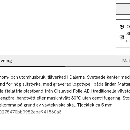
O
S
s
ivning
Mat
inom- och utomhusbruk, tillverkad i Dalarna. Svetsade kanter med 
nd för hög slitstyrka, med graverad logotype i båda ändar. Mattan
e ftalatfria plastband från Gislaved Folie AB i traditionella vävstol
engöra, handtvätt eller maskintvätt 30°C utan centrifugering. Sto
ekomma på grund av vävtekniska skäl. Tjocklek ca 5 mm.
30275470bb9952ebe941560a8