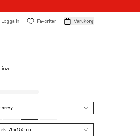
Logga in
Favoriter
Varukorg
Varukorg
lina
:
army
lek:
70x150 cm