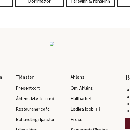
Dörrmattor
Fårskinn & renskinn
on
Tjänster
Åhlens
B
Presentkort
Om Åhléns
Åhléns Mastercard
Hållbarhet
Restaurang/café
Lediga jobb
Behandling/tjänster
Press
Mina sidor
Samarbetsföretag