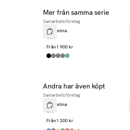
Mer från samma serie
Samarbetsföretag
Hoppa över bildspelet
Pappelina
Carl
Från
1 900 kr
Produkten finns i färgerna:
black
warm grey
linen
granit
sage
,
,
,
,
,
Andra har även köpt
Samarbetsföretag
Hoppa över bildspelet
Pappelina
Edit
Från
1 200 kr