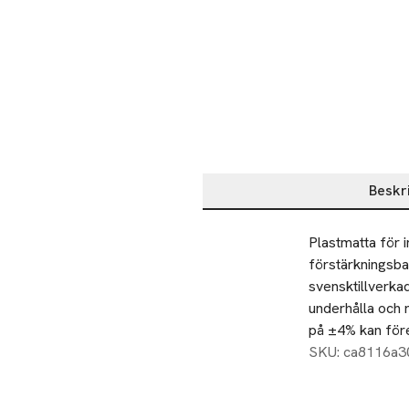
Beskr
Beskrivning
Plastmatta för 
förstärkningsba
svensktillverkad
underhålla och r
på ±4% kan för
SKU: ca8116a