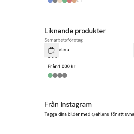
till
+1
Produkten finns i färgerna:
dove blue
linen
beige
army
brick
mud
,
,
,
,
,
,
Liknande produkter
Samarbetsföretag
Hoppa över bildspelet
Pappelina
BOO
Från
1 000 kr
Produkten finns i färgerna:
dark olive
linen
charcoal
dark linen
,
,
,
,
Från Instagram
Tagga dina bilder med @ahlens för att synas