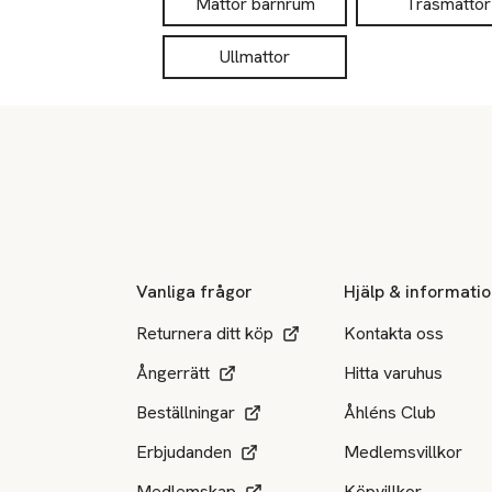
Mattor barnrum
Trasmattor
Ullmattor
Sidfot
Vanliga frågor
Hjälp & informati
Returnera ditt köp
Kontakta oss
Ångerrätt
Hitta varuhus
Beställningar
Åhléns Club
Erbjudanden
Medlemsvillkor
Medlemskap
Köpvillkor