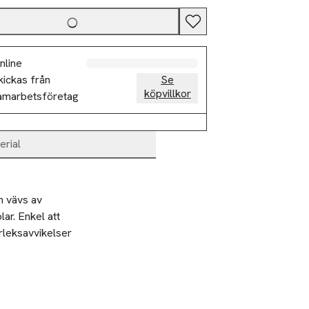
nline
kickas från
Se
köpvillkor
amarbetsföretag
erial
 vävs av 
ar. Enkel att 
rleksavvikelser 