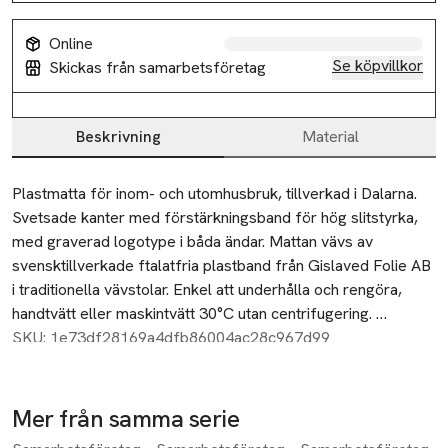
Online
Se köpvillkor
Skickas från samarbetsföretag
Beskrivning
Material
Beskrivning
Plastmatta för inom- och utomhusbruk, tillverkad i Dalarna. 
Svetsade kanter med förstärkningsband för hög slitstyrka, 
med graverad logotype i båda ändar. Mattan vävs av 
svensktillverkade ftalatfria plastband från Gislaved Folie AB 
i traditionella vävstolar. Enkel att underhålla och rengöra, 
handtvätt eller maskintvätt 30°C utan centrifugering. 
Storleksavvikelser på ±4% kan förekomma på grund av 
SKU: 1e73df28169a4dfb86004ac28c967d99
vävtekniska skäl. Tjocklek ca 5 mm.
Mer från samma serie