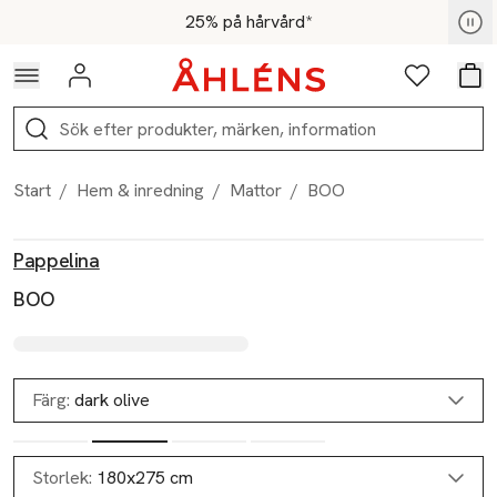
Hoppa till navigationsmenyn
Hoppa till innehåll
Hoppa till sidfot
För medlemmar - Shoppa nu
25% på hårvård*
Logga in
Favoriter
Var
Sök
Start
/
Hem & inredning
/
Mattor
/
BOO
Produktbilder
Hoppa över bildspelet
Produktinformation
Pappelina
BOO
Färg:
dark olive
Storlek:
180x275 cm