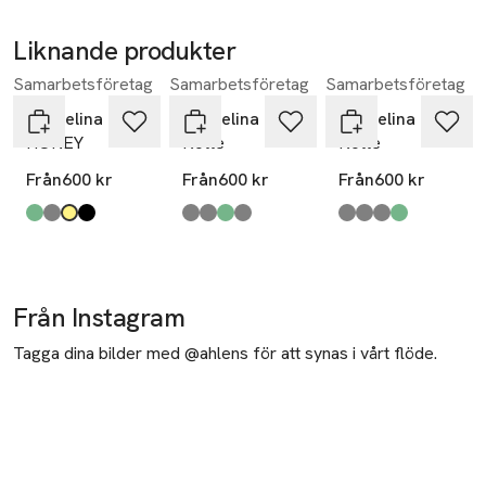
Liknande produkter
Samarbetsföretag
Samarbetsföretag
Samarbetsföretag
Hoppa över bildspelet
Pappelina
Pappelina
Pappelina
HONEY
Kotte
Kotte
Från
600 kr
Från
600 kr
Från
600 kr
Produkten finns i färgerna:
pale turquoise
warm grey
mustard
black
,
,
,
,
Produkten finns i färgerna:
linen
charcoal
army
fossil grey
,
,
,
,
Produkten finns i fä
fossil grey
charcoal
linen
army
,
,
,
,
Från Instagram
Tagga dina bilder med @ahlens för att synas i vårt flöde.