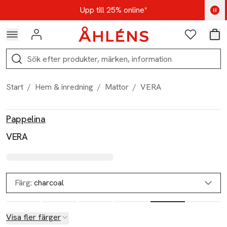
Hoppa till navigationsmenyn
Hoppa till innehåll
Hoppa till sidfot
Kod: AUG25 - Shoppa nu
Upp till 25% online*
Logga in
Favoriter
Var
Sök
Start
/
Hem & inredning
/
Mattor
/
VERA
Produktbilder
Hoppa över bildspelet
Produktinformation
Pappelina
VERA
Färg:
charcoal
Visa fler färger