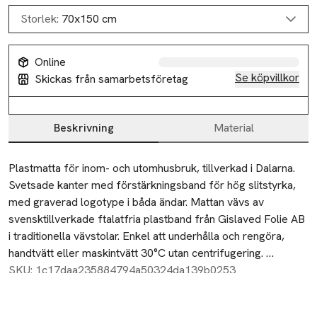
Storlek:
70x150 cm
Online
Se köpvillkor
Skickas från samarbetsföretag
Beskrivning
Material
Beskrivning
Plastmatta för inom- och utomhusbruk, tillverkad i Dalarna. 
Svetsade kanter med förstärkningsband för hög slitstyrka, 
med graverad logotype i båda ändar. Mattan vävs av 
svensktillverkade ftalatfria plastband från Gislaved Folie AB 
i traditionella vävstolar. Enkel att underhålla och rengöra, 
handtvätt eller maskintvätt 30°C utan centrifugering. 
Storleksavvikelser på ±4% kan förekomma på grund av 
SKU: 1c17daa235884794a50324da139b0253
vävtekniska skäl. Tjocklek ca 5 mm.