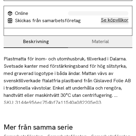
Online
Se köpvillkor
Skickas från samarbetsföretag
Beskrivning
Material
Beskrivning
Plastmatta för inom- och utomhusbruk, tillverkad i Dalarna. 
Svetsade kanter med förstärkningsband för hög slitstyrka, 
med graverad logotype i båda ändar. Mattan vävs av 
svensktillverkade ftalatfria plastband från Gislaved Folie AB 
i traditionella vävstolar. Enkel att underhålla och rengöra, 
handtvätt eller maskintvätt 30°C utan centrifugering. 
Storleksavvikelser på ±4% kan förekomma på grund av 
SKU: 3144e956ec754bf7a11540a082205e03
vävtekniska skäl. Tjocklek ca 5 mm.
Mer från samma serie