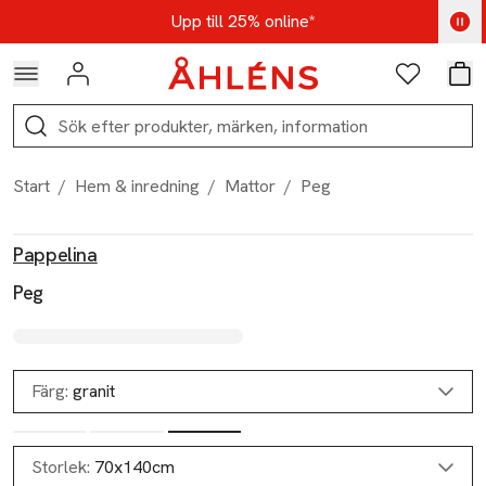
Hoppa till navigationsmenyn
Hoppa till innehåll
Hoppa till sidfot
Kod: AUG25 - Shoppa nu
Upp till 25% online*
Logga in
Favoriter
Var
Sök
Start
/
Hem & inredning
/
Mattor
/
Peg
Produktbilder
Hoppa över bildspelet
Produktinformation
Pappelina
Peg
Färg:
granit
Storlek:
70x140cm