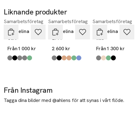
Liknande produkter
Samarbetsföretag
Samarbetsföretag
Samarbetsföretag
Hoppa över bildspelet
Pappelina
Pappelina
Pappelina
Carl
EFFI
Ilda
Från
1 000 kr
2 600 kr
Från
1 300 kr
Produkten finns i färgerna:
warm grey
black
linen
granit
sage
,
,
,
,
,
Produkten finns i färgerna:
warm grey
black
charcoal
mud
army
haze
,
,
,
,
,
,
Produkten finns i fä
warm grey
beige
pine
black
,
,
,
,
Från Instagram
Tagga dina bilder med @ahlens för att synas i vårt flöde.