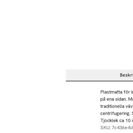
Beskr
Beskrivning
Plastmatta för 
på ena sidan. Ma
traditionella vä
centrifugering.
Tjocklek ca 10
SKU: 7c436e4