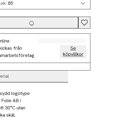
lek:
85
nline
kickas från
Se
köpvillkor
amarbetsföretag
erial
nsydd logotype 
Folie AB i 
tt 30°C utan 
a skäl. 