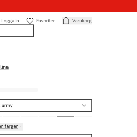
Logga in
Favoriter
Varukorg
Varukorg
lina
:
army
er färger