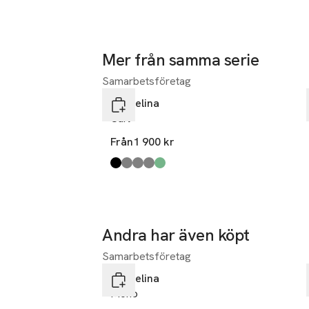
Mer från samma serie
Samarbetsföretag
Hoppa över bildspelet
Pappelina
Carl
Från
1 900 kr
Produkten finns i färgerna:
black
warm grey
granit
linen
sage
,
,
,
,
,
Andra har även köpt
Samarbetsföretag
Hoppa över bildspelet
Pappelina
Mono