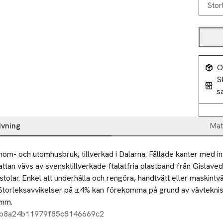
Stor
O
S
s
ivning
Mat
inom- och utomhusbruk, tillverkad i Dalarna. Fållade kanter med i
ttan vävs av svensktillverkade ftalatfria plastband från Gislaved 
vstolar. Enkel att underhålla och rengöra, handtvätt eller maskintvä
 Storleksavvikelser på ±4% kan förekomma på grund av vävteknisk
 mm.
cb8a24b11979f85c8146669c2