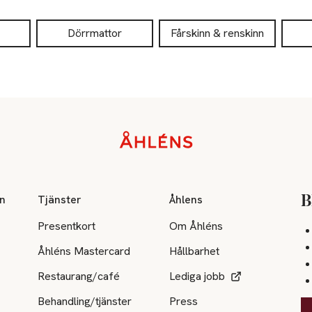
Dörrmattor
Fårskinn & renskinn
on
Tjänster
Åhlens
B
Presentkort
Om Åhléns
Åhléns Mastercard
Hållbarhet
Restaurang/café
Lediga jobb
Behandling/tjänster
Press