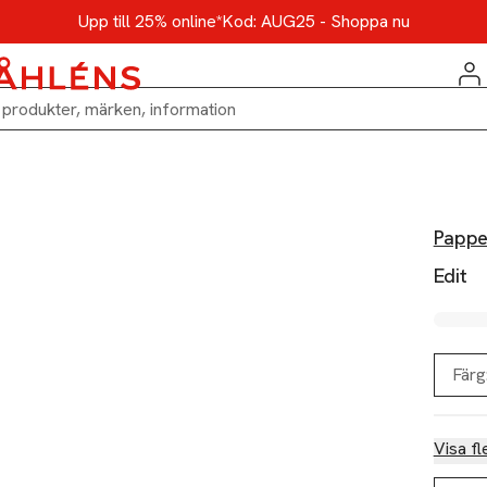
Upp till 25% online*
Kod: AUG25 - Shoppa nu
Pappe
Edit
Färg
Visa fl