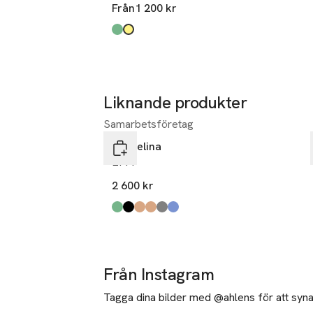
Från
1 200 kr
Produkten finns i färgerna:
grön
gul
,
,
Liknande produkter
Samarbetsföretag
Hoppa över bildspelet
Pappelina
EFFI
2 600 kr
Produkten finns i färgerna:
army
black
charcoal
mud
warm grey
haze
,
,
,
,
,
,
Från Instagram
Tagga dina bilder med @ahlens för att synas