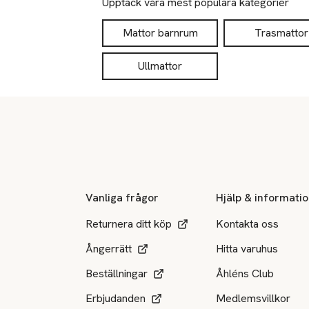
Upptäck våra mest populära kategorier
Mattor barnrum
Trasmattor
Ullmattor
Sidfot
Vanliga frågor
Hjälp & informati
Returnera ditt köp
Kontakta oss
Ångerrätt
Hitta varuhus
Beställningar
Åhléns Club
Erbjudanden
Medlemsvillkor