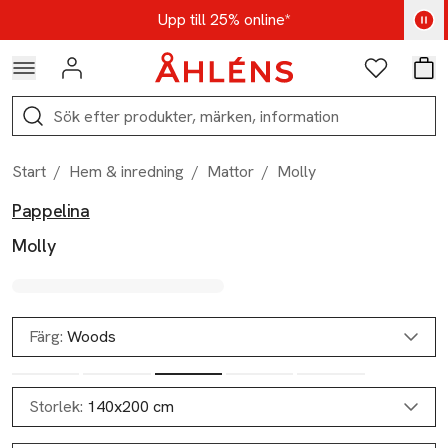
Hoppa till navigationsmenyn
Hoppa till innehåll
Hoppa till sidfot
Kod: AUG25 - Shoppa nu
Upp till 25% online*
Logga in
Favoriter
Var
Sök
Start
/
Hem & inredning
/
Mattor
/
Molly
Pappelina
Produktbilder
Hoppa över bildspelet
Produktinformation
Molly
Färg:
Woods
Storlek:
140x200 cm