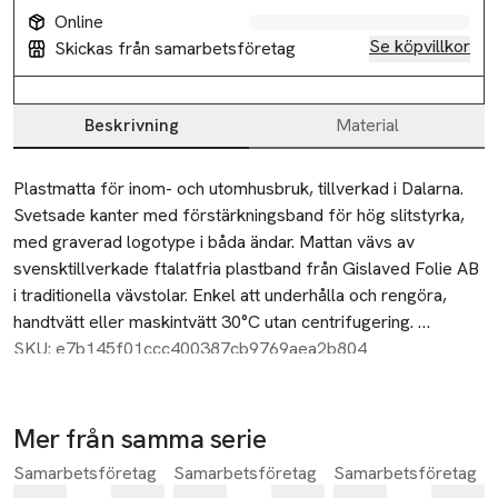
Online
Se köpvillkor
Skickas från samarbetsföretag
Beskrivning
Material
Beskrivning
Plastmatta för inom- och utomhusbruk, tillverkad i Dalarna. 
Svetsade kanter med förstärkningsband för hög slitstyrka, 
med graverad logotype i båda ändar. Mattan vävs av 
svensktillverkade ftalatfria plastband från Gislaved Folie AB 
i traditionella vävstolar. Enkel att underhålla och rengöra, 
handtvätt eller maskintvätt 30°C utan centrifugering. 
Storleksavvikelser på ±4% kan förekomma på grund av 
SKU: e7b145f01ccc400387cb9769aea2b804
vävtekniska skäl. Tjocklek ca 5 mm.
Mer från samma serie
Samarbetsföretag
Samarbetsföretag
Samarbetsföretag
Hoppa över bildspelet