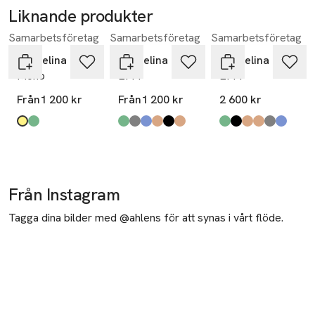
Liknande produkter
Samarbetsföretag
Samarbetsföretag
Samarbetsföretag
Hoppa över bildspelet
Pappelina
Pappelina
Pappelina
Mono
EFFI
EFFI
Från
1 200 kr
Från
1 200 kr
2 600 kr
Produkten finns i färgerna:
gul
grön
,
,
Produkten finns i färgerna:
army
warm grey
haze
mud
black
charcoal
,
,
,
,
,
,
Produkten finns i fä
army
black
charcoal
mud
warm grey
haze
,
,
,
,
,
,
Från Instagram
Tagga dina bilder med @ahlens för att synas i vårt flöde.