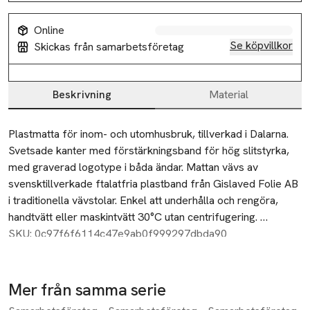
Online
Se köpvillkor
Skickas från samarbetsföretag
Beskrivning
Material
Beskrivning
Plastmatta för inom- och utomhusbruk, tillverkad i Dalarna. 
Svetsade kanter med förstärkningsband för hög slitstyrka, 
med graverad logotype i båda ändar. Mattan vävs av 
svensktillverkade ftalatfria plastband från Gislaved Folie AB 
i traditionella vävstolar. Enkel att underhålla och rengöra, 
handtvätt eller maskintvätt 30°C utan centrifugering. 
Storleksavvikelser på ±4% kan förekomma på grund av 
SKU: 0c97f6f6114c47e9ab0f999297dbda90
vävtekniska skäl. Tjocklek ca 5 mm.
Mer från samma serie