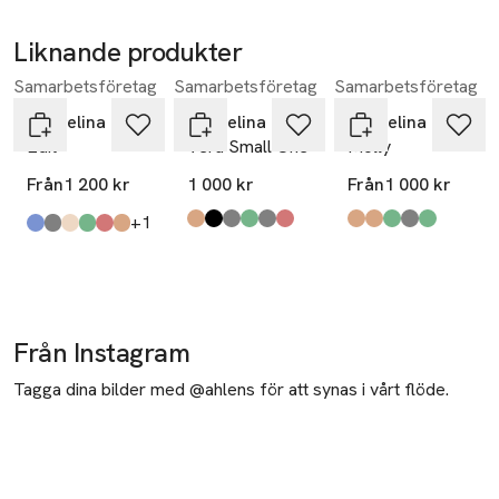
Liknande produkter
Samarbetsföretag
Samarbetsföretag
Samarbetsföretag
Hoppa över bildspelet
Pappelina
Pappelina
Pappelina
Edit
Vera Small One
Molly
Från
1 200 kr
1 000 kr
Från
1 000 kr
till
+1
Produkten finns i färgerna:
mud
black
warm grey
army
charcoal
red
,
,
,
,
,
,
Produkten finns i fä
mud
Clay
forest
ocean grey
Woods
,
,
,
,
,
Produkten finns i färgerna:
dove blue
linen
beige
army
brick
mud
,
,
,
,
,
,
Från Instagram
Tagga dina bilder med @ahlens för att synas i vårt flöde.