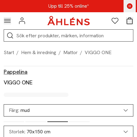
Hoppa till navigationsmenyn
Hoppa till innehåll
Hoppa till sidfot
Kod: AUG25 - Shoppa nu
Upp till 25% online*
Logga in
Favoriter
Var
Sök
Start
/
Hem & inredning
/
Mattor
/
VIGGO ONE
Produktbilder
Hoppa över bildspelet
Produktinformation
Pappelina
VIGGO ONE
Färg:
mud
Storlek:
70x150 cm