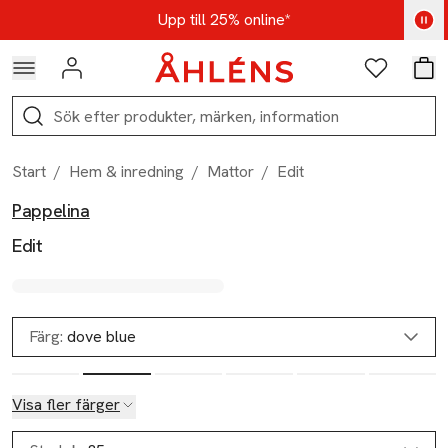
Hoppa till navigationsmenyn
Hoppa till innehåll
Hoppa till sidfot
Kod: AUG25 - Shoppa nu
Upp till 25% online*
Logga in
Favoriter
Var
Sök
Start
/
Hem & inredning
/
Mattor
/
Edit
Pappelina
Produktbilder
Hoppa över bildspelet
Produktinformation
Edit
Färg:
dove blue
Visa fler färger