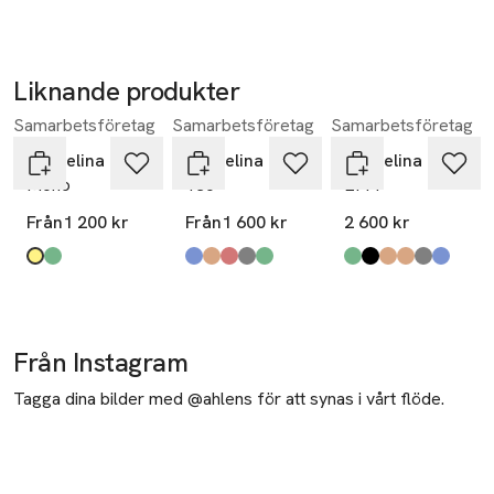
Liknande produkter
Samarbetsföretag
Samarbetsföretag
Samarbetsföretag
Hoppa över bildspelet
Pappelina
Pappelina
Pappelina
Mono
Teo
EFFI
Från
1 200 kr
Från
1 600 kr
2 600 kr
Produkten finns i färgerna:
gul
grön
,
,
Produkten finns i färgerna:
denim
brown
brick
warm grey
sage
,
,
,
,
,
Produkten finns i fä
army
black
charcoal
mud
warm grey
haze
,
,
,
,
,
,
Från Instagram
Tagga dina bilder med @ahlens för att synas i vårt flöde.