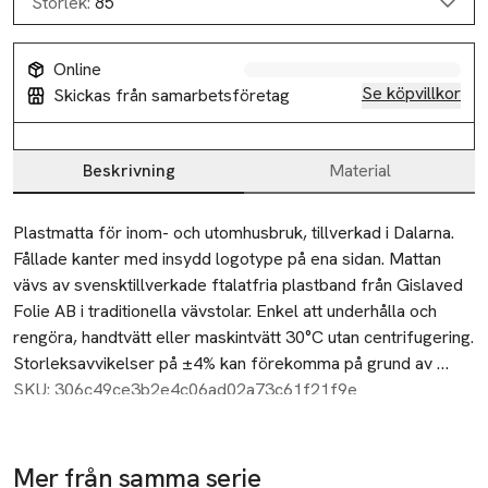
Storlek:
85
Online
Se köpvillkor
Skickas från samarbetsföretag
Beskrivning
Material
Beskrivning
Plastmatta för inom- och utomhusbruk, tillverkad i Dalarna. 
Fållade kanter med insydd logotype på ena sidan. Mattan 
vävs av svensktillverkade ftalatfria plastband från Gislaved 
Folie AB i traditionella vävstolar. Enkel att underhålla och 
rengöra, handtvätt eller maskintvätt 30°C utan centrifugering. 
Storleksavvikelser på ±4% kan förekomma på grund av 
vävtekniska skäl. Tjocklek ca 10 mm.
SKU: 306c49ce3b2e4c06ad02a73c61f21f9e
Mer från samma serie