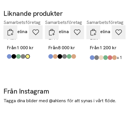
Liknande produkter
Samarbetsföretag
Samarbetsföretag
Samarbetsföretag
Hoppa över bildspelet
Pappelina
Pappelina
Pappelina
Max
EFFI
Edit
Från
1 000 kr
Från
8 000 kr
Från
1 200 kr
till
+1
Produkten finns i färgerna:
dark blue
black
sage
grey
ochre
,
,
,
,
,
Produkten finns i färgerna:
haze
mud
black
warm grey
army
charcoal
,
,
,
,
,
,
Produkten finns i fä
dove blue
linen
beige
army
brick
mud
,
,
,
,
,
,
Från Instagram
Tagga dina bilder med @ahlens för att synas i vårt flöde.