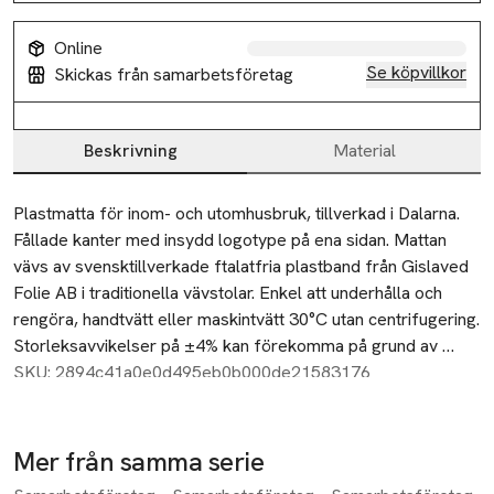
Online
Se köpvillkor
Skickas från samarbetsföretag
Beskrivning
Material
Beskrivning
Plastmatta för inom- och utomhusbruk, tillverkad i Dalarna. 
Fållade kanter med insydd logotype på ena sidan. Mattan 
vävs av svensktillverkade ftalatfria plastband från Gislaved 
Folie AB i traditionella vävstolar. Enkel att underhålla och 
rengöra, handtvätt eller maskintvätt 30°C utan centrifugering. 
Storleksavvikelser på ±4% kan förekomma på grund av 
vävtekniska skäl. Tjocklek ca 10 mm.
SKU: 2894c41a0e0d495eb0b000de21583176
Mer från samma serie