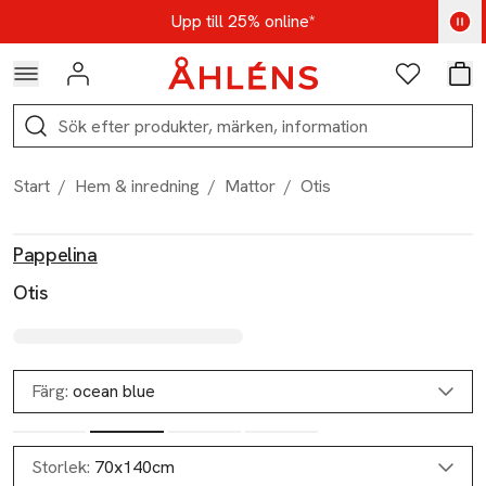
Hoppa till navigationsmenyn
Hoppa till innehåll
Hoppa till sidfot
Kod: AUG25 - Shoppa nu
Upp till 25% online*
Logga in
Favoriter
Var
Sök
Start
/
Hem & inredning
/
Mattor
/
Otis
Produktbilder
Hoppa över bildspelet
Produktinformation
Pappelina
Otis
Färg:
ocean blue
Storlek:
70x140cm