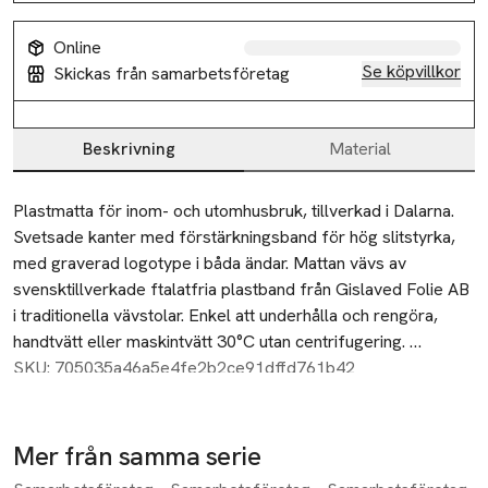
Online
Se köpvillkor
Skickas från samarbetsföretag
Beskrivning
Material
Beskrivning
Plastmatta för inom- och utomhusbruk, tillverkad i Dalarna. 
Svetsade kanter med förstärkningsband för hög slitstyrka, 
med graverad logotype i båda ändar. Mattan vävs av 
svensktillverkade ftalatfria plastband från Gislaved Folie AB 
i traditionella vävstolar. Enkel att underhålla och rengöra, 
handtvätt eller maskintvätt 30°C utan centrifugering. 
Storleksavvikelser på ±4% kan förekomma på grund av 
SKU: 705035a46a5e4fe2b2ce91dffd761b42
vävtekniska skäl. Tjocklek ca 5 mm.
Mer från samma serie