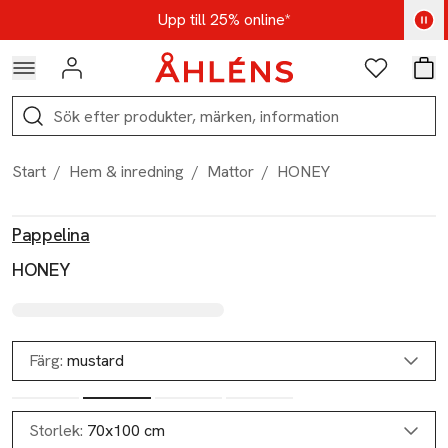
Hoppa till navigationsmenyn
Hoppa till innehåll
Hoppa till sidfot
Kod: AUG25 - Shoppa nu
Upp till 25% online*
Logga in
Favoriter
Var
Sök
Start
/
Hem & inredning
/
Mattor
/
HONEY
Produktbilder
Hoppa över bildspelet
Produktinformation
Pappelina
HONEY
Färg:
mustard
Storlek:
70x100 cm