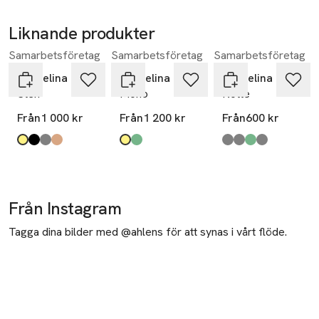
Liknande produkter
Samarbetsföretag
Samarbetsföretag
Samarbetsföretag
Hoppa över bildspelet
Pappelina
Pappelina
Pappelina
Sten
Mono
Kotte
Från
1 000 kr
Från
1 200 kr
Från
600 kr
Produkten finns i färgerna:
ochre
black
warm grey
light nougat
,
,
,
,
Produkten finns i färgerna:
gul
grön
,
,
Produkten finns i fä
linen
charcoal
army
fossil grey
,
,
,
,
Från Instagram
Tagga dina bilder med @ahlens för att synas i vårt flöde.