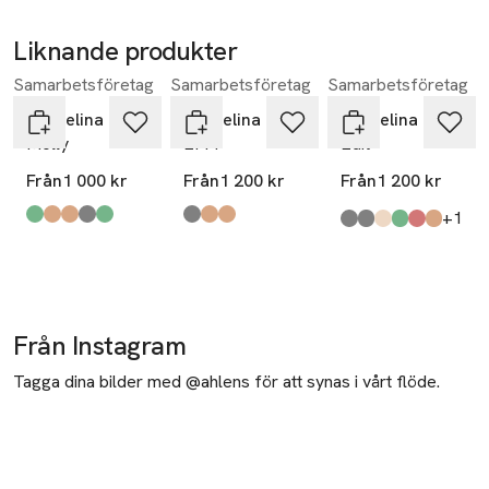
Liknande produkter
Samarbetsföretag
Samarbetsföretag
Samarbetsföretag
Hoppa över bildspelet
Pappelina
Pappelina
Pappelina
Molly
EFFI
Edit
Från
1 000 kr
Från
1 200 kr
Från
1 200 kr
till
+1
Produkten finns i färgerna:
forest
mud
Clay
ocean grey
Woods
,
,
,
,
,
Produkten finns i färgerna:
warm grey
mud
charcoal
,
,
,
Produkten finns i fä
charcoal
linen
beige
army
brick
mud
,
,
,
,
,
,
Från Instagram
Tagga dina bilder med @ahlens för att synas i vårt flöde.