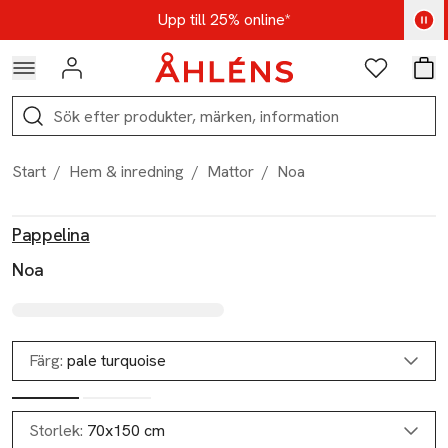
Hoppa till navigationsmenyn
Hoppa till innehåll
Hoppa till sidfot
Kod: AUG25 - Shoppa nu
Upp till 25% online*
Logga in
Favoriter
Var
Sök
Start
/
Hem & inredning
/
Mattor
/
Noa
Produktbilder
Hoppa över bildspelet
Produktinformation
Pappelina
Noa
Färg:
pale turquoise
Storlek:
70x150 cm