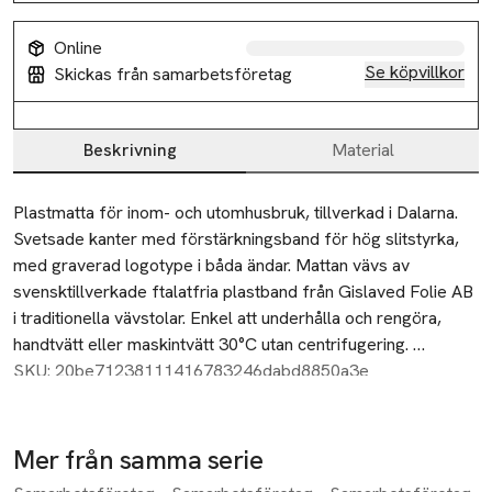
Online
Se köpvillkor
Skickas från samarbetsföretag
Beskrivning
Material
Beskrivning
Plastmatta för inom- och utomhusbruk, tillverkad i Dalarna. 
Svetsade kanter med förstärkningsband för hög slitstyrka, 
med graverad logotype i båda ändar. Mattan vävs av 
svensktillverkade ftalatfria plastband från Gislaved Folie AB 
i traditionella vävstolar. Enkel att underhålla och rengöra, 
handtvätt eller maskintvätt 30°C utan centrifugering. 
Storleksavvikelser på ±4% kan förekomma på grund av 
SKU: 20be71238111416783246dabd8850a3e
vävtekniska skäl. Tjocklek ca 5 mm.
Mer från samma serie