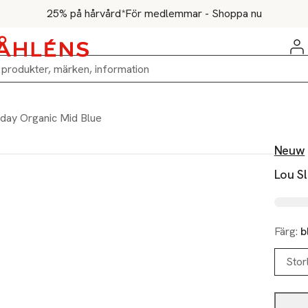
25% på hårvård*
För medlemmar - Shoppa nu
nday Organic Mid Blue
Neuw
Lou S
Färg:
b
Stor