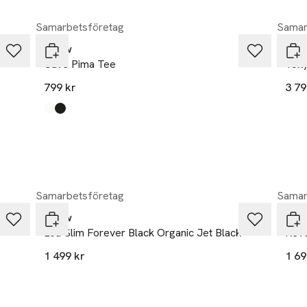
Samarbetsföretag
Samar
Neuw
Neu
Cave Pima Tee
Toky
799 kr
3 79
Produkten finns i färgerna:
white
black
,
,
Samarbetsföretag
Samar
Neuw
Neu
Lou Slim Forever Black Organic Jet Black
Reve
1 499 kr
1 69