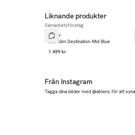
Liknande produkter
Samarbetsföretag
Hoppa över bildspelet
Neuw
Lou Slim Destination Mid Blue
1 499 kr
Från Instagram
Tagga dina bilder med @ahlens för att synas