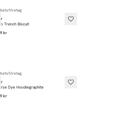
betsföretag
Samarbetsföretag
w
Neuw
o Trench Biscuit
Intarsia Zig Zag C
9 kr
1 999 kr
betsföretag
Samarbetsföretag
w
Neuw
rse Dye Hoodiegraphite
Scarf Print Ss Shir
9 kr
1 199 kr