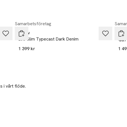
Samarbetsföretag
Samar
Neuw
Neu
Lou Slim Typecast Dark Denim
Iggy
1 399 kr
1 49
 i vårt flöde.