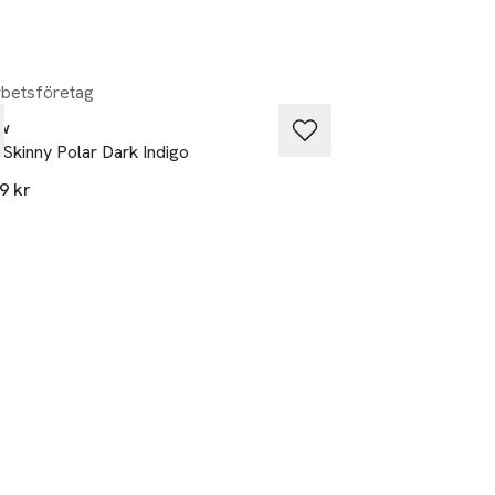
betsföretag
Samarbetsföretag
w
Neuw
 Skinny Polar Dark Indigo
Lou Straight Nowh
9 kr
1 499 kr