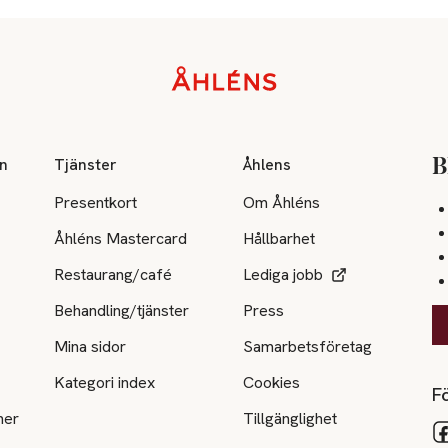
on
Tjänster
Åhlens
B
Presentkort
Om Åhléns
Åhléns Mastercard
Hållbarhet
Restaurang/café
Lediga jobb
Behandling/tjänster
Press
Mina sidor
Samarbetsföretag
Kategori index
Cookies
Fö
ner
Tillgänglighet