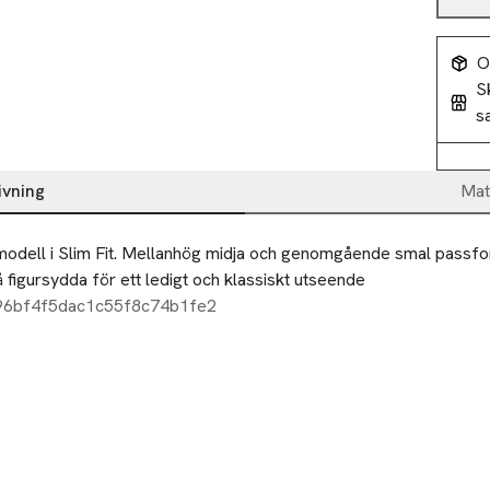
O
S
s
ivning
Mat
modell i Slim Fit. Mellanhög midja och genomgående smal passform
 figursydda för ett ledigt och klassiskt utseende
96bf4f5dac1c55f8c74b1fe2