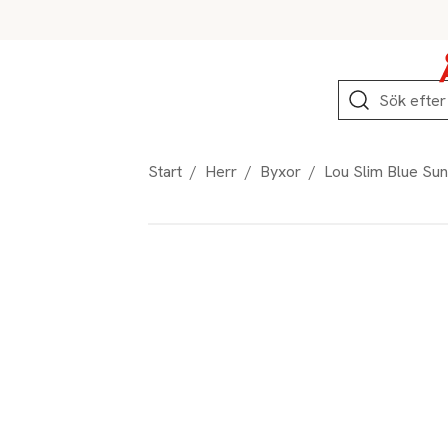
Hoppa till produktnavigation
Hoppa till innehåll
Hoppa till sidfot
Sök
Start
/
Herr
/
Byxor
/
Lou Slim Blue Su
Produktbilder
Hoppa över bildspelet
Produktinformation