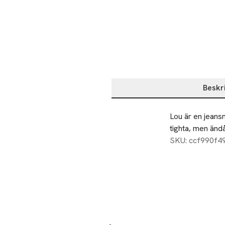
Beskr
Beskrivning
Lou är en jeans
tighta, men ändå
SKU: ccf990f4