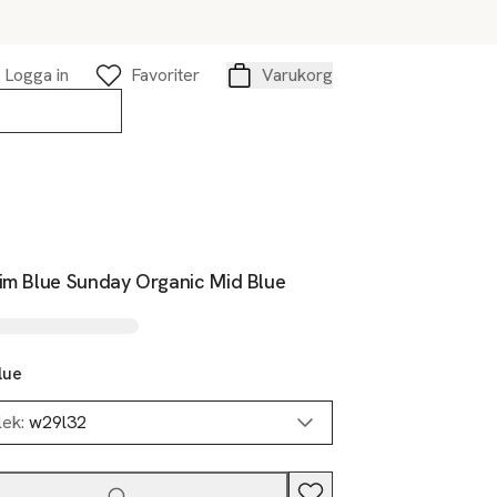
Logga in
Favoriter
Varukorg
Varukorg
lim Blue Sunday Organic Mid Blue
lue
lek:
w29l32