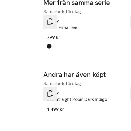
Mer från samma serie
Samarbetsföretag
Hoppa över bildspelet
Neuw
Cave Pima Tee
799 kr
Produkten finns i färgerna:
black
white
,
,
Andra har även köpt
Samarbetsföretag
Hoppa över bildspelet
Neuw
Lou Straight Polar Dark Indigo
1 499 kr