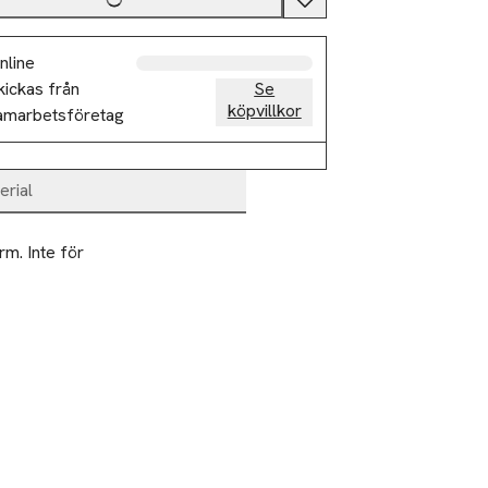
nline
kickas från
Se
köpvillkor
amarbetsföretag
erial
. Inte för 