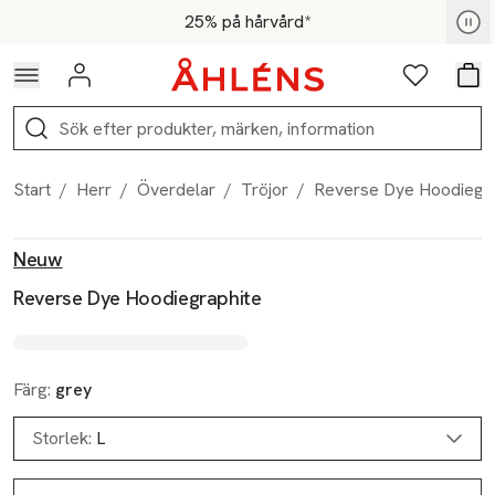
Hoppa till navigationsmenyn
Hoppa till innehåll
Hoppa till sidfot
För medlemmar - Shoppa nu
25% på hårvård*
Logga in
Favoriter
Var
Sök
Start
/
Herr
/
Överdelar
/
Tröjor
/
Reverse Dye Hoodiegra
Produktbilder
Hoppa över bildspelet
Produktinformation
Neuw
Reverse Dye Hoodiegraphite
Färg:
grey
Storlek:
L