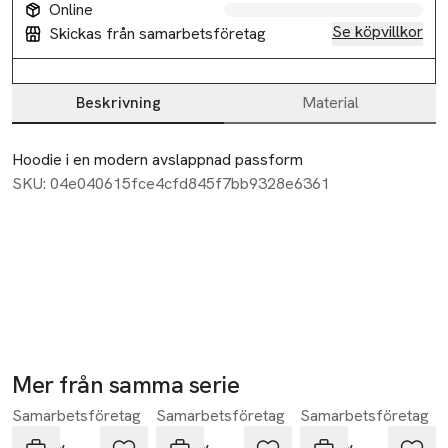
Online
Se köpvillkor
Skickas från samarbetsföretag
Beskrivning
Material
Beskrivning
Hoodie i en modern avslappnad passform
SKU: 04e040615fce4cfd845f7bb9328e6361
Mer från samma serie
Samarbetsföretag
Samarbetsföretag
Samarbetsföretag
Hoppa över bildspelet
Neuw
Neuw
Neuw