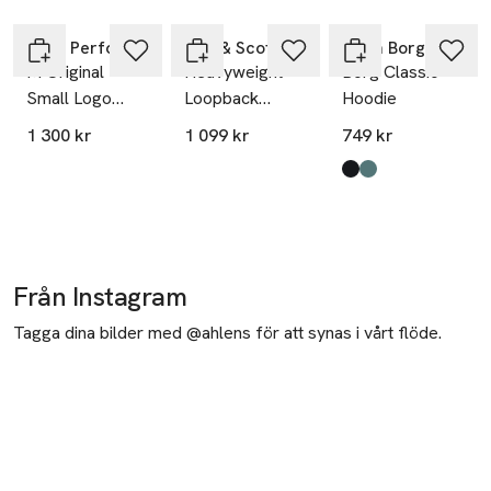
Hoppa över bildspelet
Peak Performance
Lyle & Scott
Björn Borg
M Original
Heavyweight
Borg Classic
Small Logo
Loopback
Hoodie
Hood
Pullover Hoodie
1 300 kr
1 099 kr
749 kr
Produkten finns i fä
Black Beauty
Balsam Green
,
,
Från Instagram
Tagga dina bilder med @ahlens för att synas i vårt flöde.