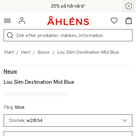
Hoppa till navigationsmenyn
Hoppa till innehåll
Hoppa till sidfot
För medlemmar - Shoppa nu
25% på hårvård*
Logga in
Favoriter
Var
Sök
Start
/
Herr
/
Byxor
/
Lou Slim Destination Mid Blue
Produktbilder
Hoppa över bildspelet
Produktinformation
Neuw
Lou Slim Destination Mid Blue
Färg:
blue
Storlek:
w28l34