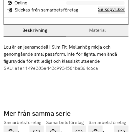
Online
Se köpvillkor
Skickas från samarbetsföretag
Beskrivning
Material
Beskrivning
Lou är en jeansmodell i Slim Fit. Mellanhög midja och 
genomgående smal passform. Inte för tighta, men ändå 
figursydda för ett ledigt och klassiskt utseende
SKU: a1e1149e383e443c9934581ba364c6ca
Mer från samma serie
Samarbetsföretag
Samarbetsföretag
Samarbetsföretag
Hoppa över bildspelet
Neuw
Neuw
Neuw