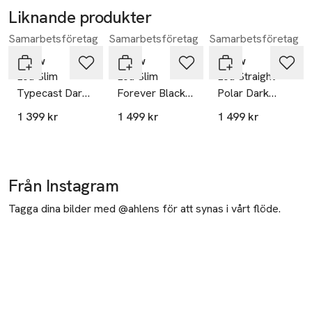
Liknande produkter
Samarbetsföretag
Samarbetsföretag
Samarbetsföretag
Hoppa över bildspelet
Neuw
Neuw
Neuw
Lou Slim
Lou Slim
Lou Straight
Typecast Dark
Forever Black
Polar Dark
Denim
Organic Jet
Indigo
1 399 kr
1 499 kr
1 499 kr
Black
Från Instagram
Tagga dina bilder med @ahlens för att synas i vårt flöde.