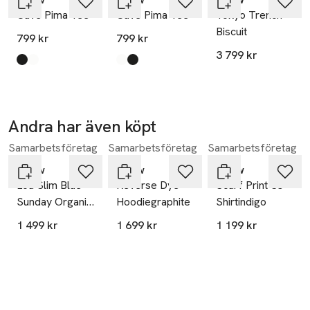
Cave Pima Tee
Cave Pima Tee
Tokyo Trench
Biscuit
799 kr
799 kr
3 799 kr
Produkten finns i färgerna:
black
white
,
,
Produkten finns i färgerna:
white
black
,
,
Andra har även köpt
Samarbetsföretag
Samarbetsföretag
Samarbetsföretag
Hoppa över bildspelet
Neuw
Neuw
Neuw
Lou Slim Blue
Reverse Dye
Scarf Print Ss
Sunday Organic
Hoodiegraphite
Shirtindigo
Mid Blue
1 499 kr
1 699 kr
1 199 kr