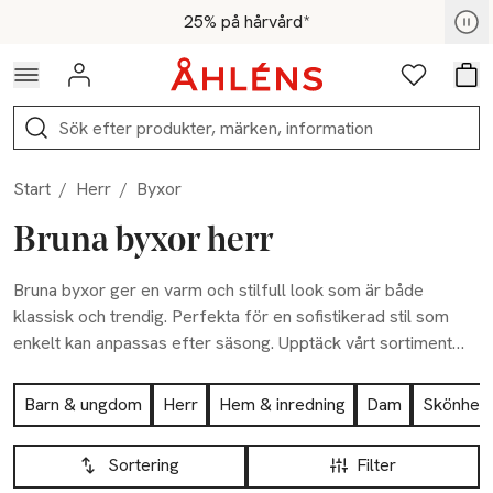
Hoppa till navigationsmenyn
Hoppa till innehåll
Hoppa till sidfot
För medlemmar - Shoppa nu
25% på hårvård*
Logga in
Favoriter
Var
Sök
Start
/
Herr
/
Byxor
Bruna byxor herr
Bruna byxor ger en varm och stilfull look som är både
klassisk och trendig. Perfekta för en sofistikerad stil som
enkelt kan anpassas efter säsong. Upptäck vårt sortiment
och välj din favorit!
Hoppa till produktsidan
Barn & ungdom
Herr
Hem & inredning
Dam
Skönhet
Hoppa till produktsidan
Lista över produkter
Sortering
Filter