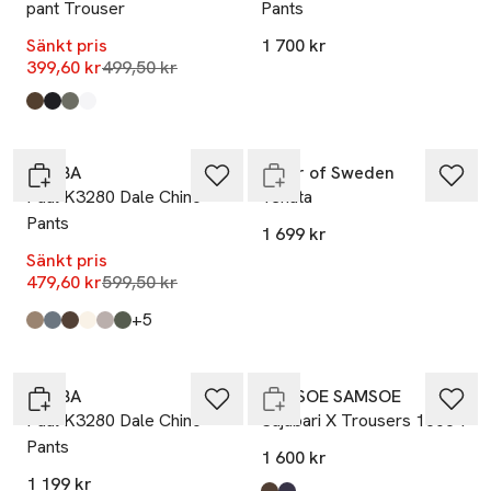
pant Trouser
Pants
Sänkt pris
1 700 kr
Lägsta pris 30 dagar
399,60 kr
499,50 kr
Produkten finns i färgerna:
Wren
Black Beauty
Agave Green
Snow White
,
,
,
,
-20%
Endast i varuhus
GABBA
Tiger of Sweden
Paul K3280 Dale Chino
Tenuta
Pants
1 699 kr
Sänkt pris
Lägsta pris 30 dagar
479,60 kr
599,50 kr
till
+5
Produkten finns i färgerna:
Sand
Blue
Crocodile
White
Grey Paloma
Army
,
,
,
,
,
,
Endast i varuhus
GABBA
SAMSOE SAMSOE
Paul K3280 Dale Chino
Sajabari X Trousers 16064
Pants
1 600 kr
1 199 kr