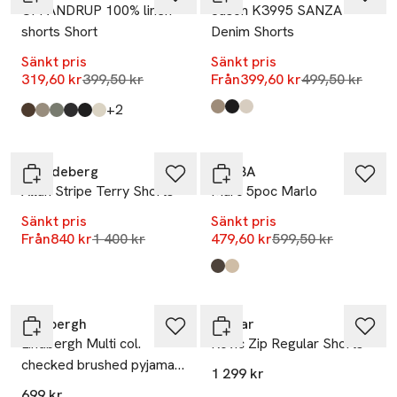
CFPANDRUP 100% linen
Jason K3995 SANZA
shorts Short
Denim Shorts
Sänkt pris
Sänkt pris
Lägsta pris 30 dagar
Lägsta pris 30
319,60 kr
399,50 kr
Från
399,60 kr
499,50 kr
till
+2
Produkten finns i färgerna:
Coriander
Black
Birch
,
,
,
Produkten finns i färgerna:
Wren
Mermaid
Agave Green
Dark Navy
Black Beauty
Chateau Gray
,
,
,
,
,
,
-40%
-20%
J.Lindeberg
GABBA
Allan Stripe Terry Shorts
Marc 5poc Marlo
Sänkt pris
Sänkt pris
Lägsta pris 30 dagar
Lägsta pris 30 dag
Från
840 kr
1 400 kr
479,60 kr
599,50 kr
Produkten finns i färgerna:
Army
Birch
,
,
Lindbergh
G-Star
Lindbergh Multi col.
Rovic Zip Regular Shorts
checked brushed pyjama
1 299 kr
pants Pyjamas pants
699 kr