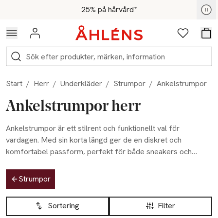
Hoppa till navigationsmenyn
Hoppa till innehåll
Hoppa till sidfot
För medlemmar - Shoppa nu
25% på hårvård*
Logga in
Favoriter
Var
Sök
Start
/
Herr
/
Underkläder
/
Strumpor
/
Ankelstrumpor
Ankelstrumpor herr
Ankelstrumpor är ett stilrent och funktionellt val för
vardagen. Med sin korta längd ger de en diskret och
komfortabel passform, perfekt för både sneakers och
andra låga skor. Åhléns sortiment av ankelstrumpor för herr
Hoppa till produktsidan
erbjuder både enkla, klassiska färger och diskreta mönster i
Strumpor
mjuka material som håller fötterna bekväma hela dagen.
Hoppa till produktsidan
Lista över produkter
Oavsett om du söker ett par för träning eller till vardags,
Sortering
Filter
hittar du det perfekta valet här.