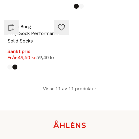
-17%
Produkten finns i färgerna:
Multipack 1
Multipack 11
,
,
Endast i varuhus
Björn Borg
Step Sock Performance
Solid Socks
Sänkt pris
Lägsta pris 30 dagar
Från
49,50 kr
59,40 kr
Produkten finns i färgerna:
Multipack 11
Multipack 1
,
,
Visar 11 av 11 produkter
Sidfot