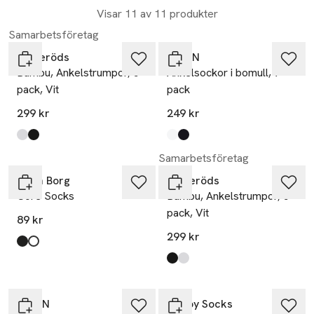
Visar 11 av 11 produkter
Ta 3 betala för 2
Samarbetsföretag
Resteröds
Å MAN
Bambu, Ankelstrumpor, 5-
Ankelsockor i bomull, 7-
pack, Vit
pack
299 kr
249 kr
Produkten finns i färgerna:
white
black
,
,
Produkten finns i färgerna:
White
Black
,
,
Samarbetsföretag
Björn Borg
Resteröds
Core Socks
Bambu, Ankelstrumpor, 5-
pack, Vit
89 kr
299 kr
Produkten finns i färgerna:
Black
White
,
,
Produkten finns i färgerna:
black
white
,
,
Ta 3 betala för 2
Å MAN
Happy Socks