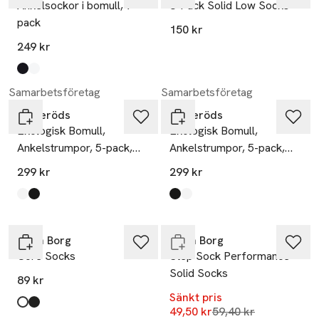
Ankelsockor i bomull, 7-
3-Pack Solid Low Socks
pack
150 kr
249 kr
Produkten finns i färgerna:
Black
White
,
,
Samarbetsföretag
Samarbetsföretag
Resteröds
Resteröds
Ekologisk Bomull,
Ekologisk Bomull,
Ankelstrumpor, 5-pack,
Ankelstrumpor, 5-pack,
Svart
Svart
299 kr
299 kr
-17%
Produkten finns i färgerna:
white
black
,
,
Produkten finns i färgerna:
black
white
,
,
Endast i varuhus
Björn Borg
Björn Borg
Core Socks
Step Sock Performance
Solid Socks
89 kr
Sänkt pris
Produkten finns i färgerna:
White
Black
,
,
Lägsta pris 30 dagar
49,50 kr
59,40 kr