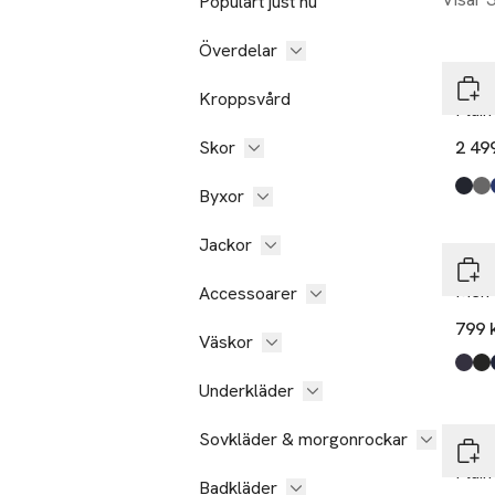
Populärt just nu
Överdelar
Lind
Kroppsvård
Plain
Skor
2 49
Byxor
Produ
Navy
Grey
Blue
Blac
Blue
Olive
,
Jackor
Lind
Men'S
Accessoarer
799 
Väskor
Produ
Navy
Blac
Blue
Underkläder
Sovkläder & morgonrockar
Lind
Plain
Badkläder