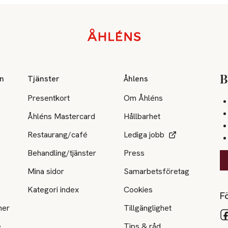
on
Tjänster
Åhlens
B
Presentkort
Om Åhléns
Åhléns Mastercard
Hållbarhet
Restaurang/café
Lediga jobb
Behandling/tjänster
Press
Mina sidor
Samarbetsföretag
Kategori index
Cookies
Fö
ner
Tillgänglighet
e
Tips & råd