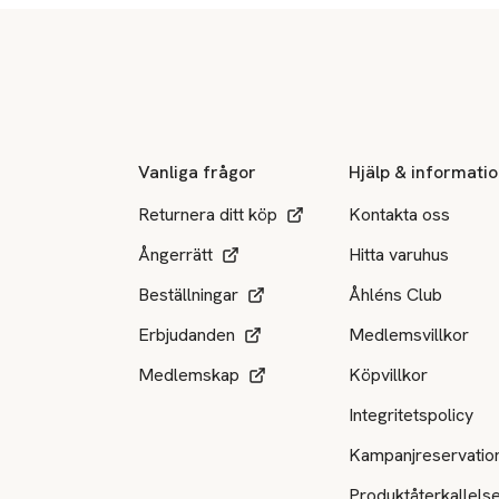
Sidfot
Vanliga frågor
Hjälp & informati
Returnera ditt köp
Kontakta oss
Ångerrätt
Hitta varuhus
Beställningar
Åhléns Club
Erbjudanden
Medlemsvillkor
Medlemskap
Köpvillkor
Integritetspolicy
Kampanjreservatio
Produktåterkallels