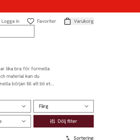
Logga in
Favoriter
Varukorg
Varukorg
r lika bra för formella
ch material kan du
la början till att bli ett
mart casual. Färger som
ymer i jordnära toner
Färg
p
Dölj filter
Sortering