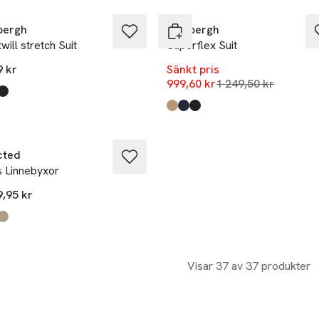
bergh
Lindbergh
twill stretch Suit
Superflex Suit
9 kr
Sänkt pris
Lägsta pris 30 daga
999,60 kr
1 249,50 kr
kten finns i färgerna:
k
,
,
,
Produkten finns i färgerna:
Lt Sand
Navy
Black
,
,
,
cted
s Linnebyxor
9,95 kr
kten finns i färgerna:
k
 Navy
,
,
,
Visar 37 av 37 produkter