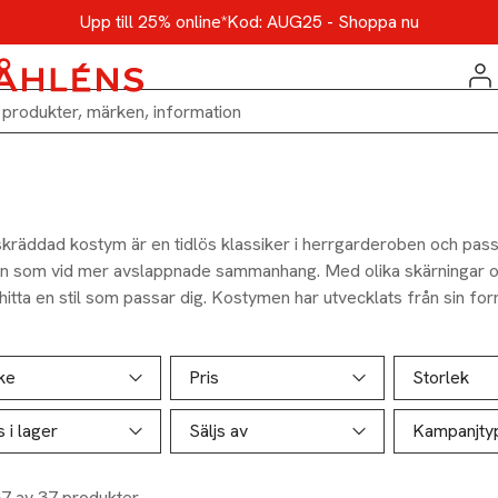
Upp till 25% online*
Kod: AUG25 - Shoppa nu
skräddad kostym är en tidlös klassiker i herrgarderoben och passa
llen som vid mer avslappnade sammanhang. Med olika skärningar o
hitta en stil som passar dig. Kostymen har utvecklats från sin formel
om kan bäras på många sätt, från strikt kontorsstil till modern s
å, grå och svart dominerar, men fler herrar vågar idag välja kost
ill produktsidan
ver produkter
ed subtila mönster.
ke
Pris
Storlek
s i lager
Säljs av
Kampanjty
37 av 37 produkter