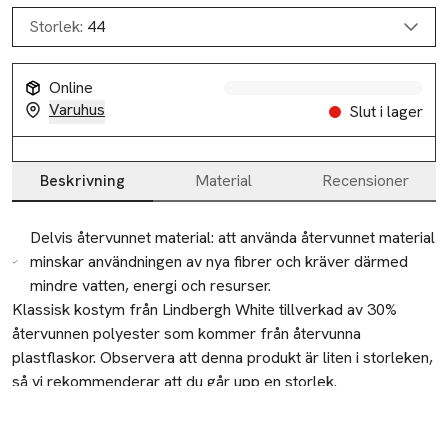
Storlek:
44
Online
Varuhus
Slut i lager
Beskrivning
Material
Recensioner
Beskrivning
Delvis återvunnet material: att använda återvunnet material
minskar användningen av nya fibrer och kräver därmed
mindre vatten, energi och resurser.
Klassisk kostym från Lindbergh White tillverkad av 30% 
återvunnen polyester som kommer från återvunna 
plastflaskor. Observera att denna produkt är liten i storleken, 
så vi rekommenderar att du går upp en storlek.
Tillverkare
PWT Brands A/S