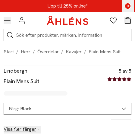
Hoppa till navigationsmenyn
Hoppa till innehåll
Hoppa till sidfot
Kod: AUG25 - Shoppa nu
Upp till 25% online*
Logga in
Favoriter
Var
Sök
Start
/
Herr
/
Överdelar
/
Kavajer
/
Plain Mens Suit
Produktbilder
Hoppa över bildspelet
Produktinformation
Lindbergh
5 av 5
5 av fem stjä
Plain Mens Suit
Färg:
Black
Visa fler färger