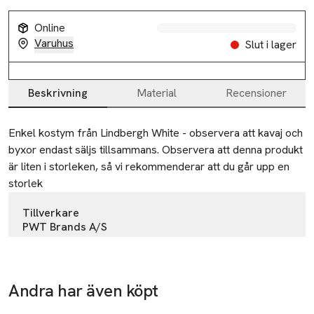
Online
Varuhus
Slut i lager
Beskrivning
Material
Recensioner
Beskrivning
Enkel kostym från Lindbergh White - observera att kavaj och 
byxor endast säljs tillsammans. Observera att denna produkt 
är liten i storleken, så vi rekommenderar att du går upp en 
storlek
Tillverkare
PWT Brands A/S
Goeteborgvej 15-17
DK-9200 Aalborg SV
Denmark
Andra har även köpt
sales@pwtbrands.com
Hoppa över bildspelet