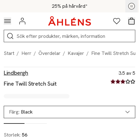
Hoppa till navigationsmenyn
Hoppa till innehåll
Hoppa till sidfot
För medlemmar - Shoppa nu
25% på hårvård*
Logga in
Favoriter
Var
Sök
Start
/
Herr
/
Överdelar
/
Kavajer
/
Fine Twill Stretch Suit
Produktbilder
Hoppa över bildspelet
Produktinformation
Lindbergh
3.5 av 5
3.5 av fem st
Fine Twill Stretch Suit
Färg:
Black
Storlek:
56